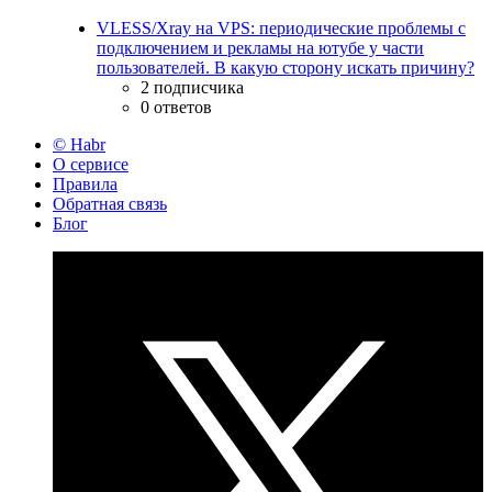
VLESS/Xray на VPS: периодические проблемы с
подключением и рекламы на ютубе у части
пользователей. В какую сторону искать причину?
2 подписчика
0 ответов
© Habr
О сервисе
Правила
Обратная связь
Блог