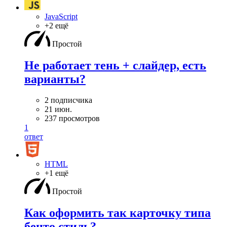
JavaScript
+2 ещё
Простой
Не работает тень + слайдер, есть
варианты?
2 подписчика
21 июн.
237 просмотров
1
ответ
HTML
+1 ещё
Простой
Как оформить так карточку типа
бенто стиль?