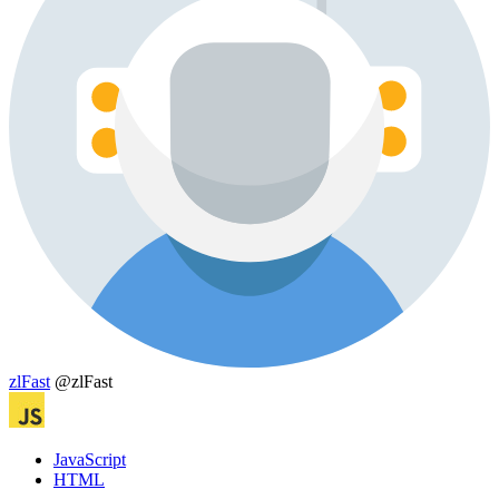
zlFast
@zlFast
JavaScript
HTML