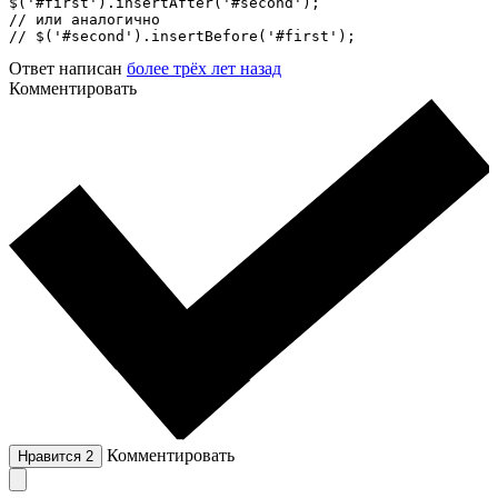
$('#first').insertAfter('#second');

// или аналогично

// $('#second').insertBefore('#first');
Ответ написан
более трёх лет назад
Комментировать
Комментировать
Нравится
2