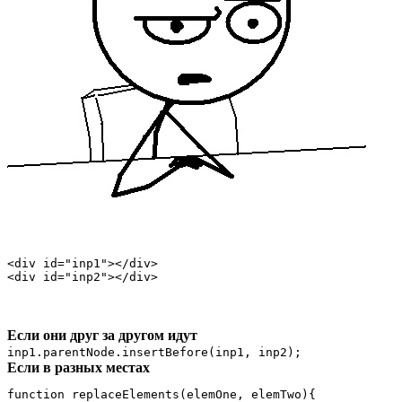
<div id="inp1"></div>

<div id="inp2"></div>
Если они друг за другом идут
inp1.parentNode.insertBefore(inp1, inp2);
Если в разных местах
function replaceElements(elemOne, elemTwo){
