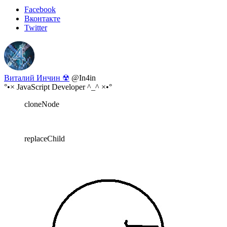
Facebook
Вконтакте
Twitter
Виталий Инчин ☢
@In4in
°•× JavaScript Developer ^_^ ×•°
cloneNode
replaceChild