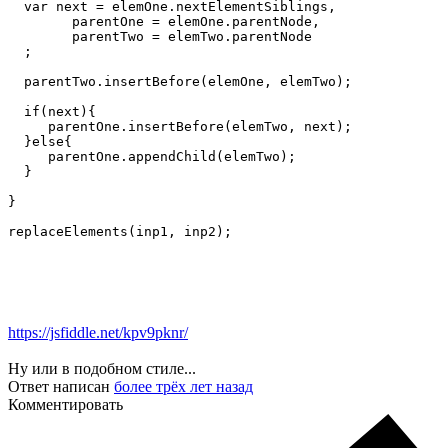
  var next = elemOne.nextElementSiblings,

        parentOne = elemOne.parentNode,

        parentTwo = elemTwo.parentNode

  ;

  parentTwo.insertBefore(elemOne, elemTwo);

  if(next){

     parentOne.insertBefore(elemTwo, next);

  }else{

     parentOne.appendChild(elemTwo);

  }

}

replaceElements(inp1, inp2);
https://jsfiddle.net/kpv9pknr/
Ну или в подобном стиле...
Ответ написан
более трёх лет назад
Комментировать