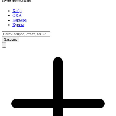
другие проекты хабра
Хабр
Q&A
Карьера
Курсы
Закрыть