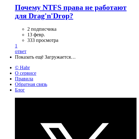
Почему NTFS права не работают
для Drag'n'Drop?
2 подписчика
13 февр.
333 просмотра
1
ответ
Показать ещё
Загружается…
© Habr
О сервисе
Правила
Обратная связь
Блог