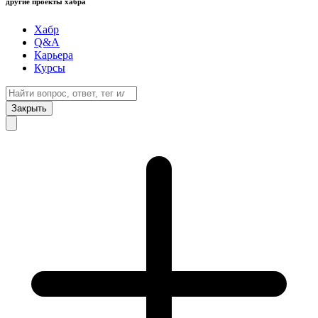
другие проекты хабра
Хабр
Q&A
Карьера
Курсы
Закрыть