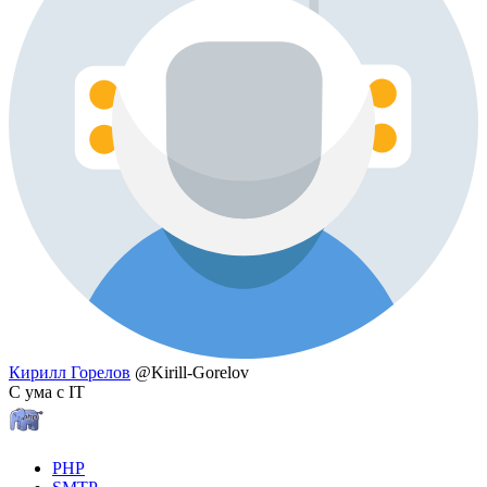
Кирилл Горелов
@Kirill-Gorelov
С ума с IT
PHP