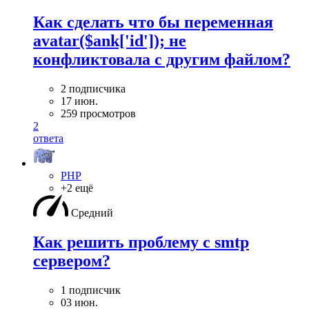
Как сделать что бы переменная
avatar($ank['id']); не
конфликтовала с другим файлом?
2 подписчика
17 июн.
259 просмотров
2
ответа
PHP
+2 ещё
Средний
Как решить проблему с smtp
сервером?
1 подписчик
03 июн.