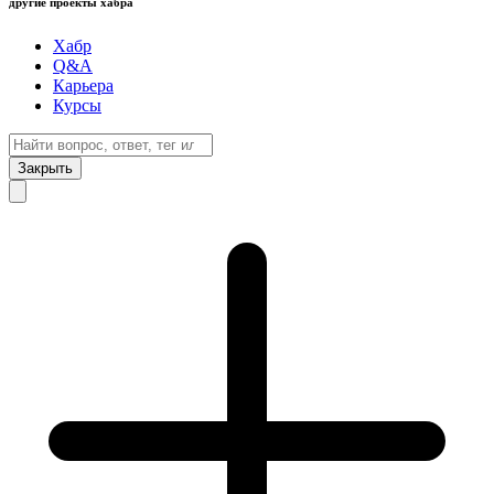
другие проекты хабра
Хабр
Q&A
Карьера
Курсы
Закрыть