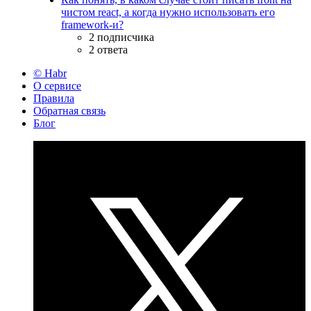
чистом react, а когда нужно использовать его
framework-и?
2 подписчика
2 ответа
© Habr
О сервисе
Правила
Обратная связь
Блог