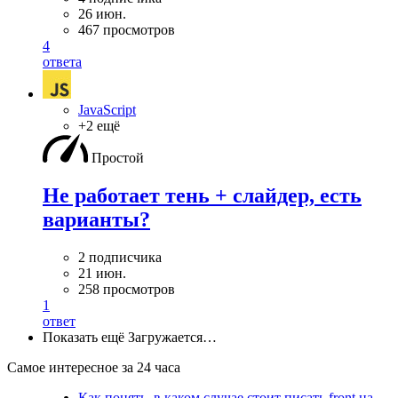
26 июн.
467 просмотров
4
ответа
JavaScript
+2 ещё
Простой
Не работает тень + слайдер, есть
варианты?
2 подписчика
21 июн.
258 просмотров
1
ответ
Показать ещё
Загружается…
Самое интересное за 24 часа
Как понять, в каком случае стоит писать front на