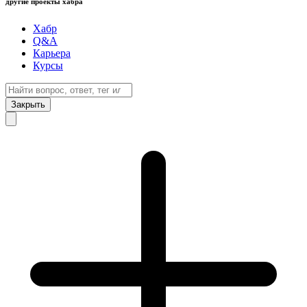
другие проекты хабра
Хабр
Q&A
Карьера
Курсы
Закрыть