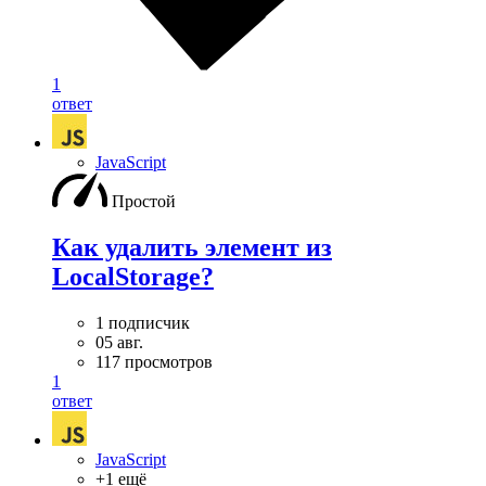
1
ответ
JavaScript
Простой
Как удалить элемент из
LocalStorage?
1 подписчик
05 авг.
117 просмотров
1
ответ
JavaScript
+1 ещё