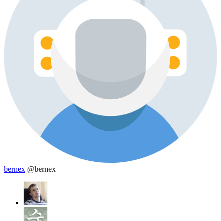
bernex
@bernex