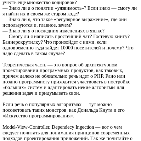
учесть еще множество кодировок?
— Знаю ли я о понятии «уязвимость»? Если знаю — смогу ли
я найти их в своем же старом коде?
— Знаю ли я, что такое «регулярное выражение», где они
используются и, главное, зачем?
— Знаю ли я о последних изменениях в языке?
— Смогу ли я написать простейший чат? Гостевую книгу?
Баннерокрутилку? Что произойдет с ними, если
одновременно туда зайдет 10000 посетителей и почему? Что
надо сделать в таком случае?
Теоретическая часть — это вопрос об архитектурном
проектировании программных продуктов, как таковых,
причем далеко не обязательно речь идет о PHP. Рано или
поздно программисту приходится участвовать в постройке
«больших» систем и адаптировать некие алгоритмы для
решения задач и придумывать свои.
Если речь о популярных алгоритмах — тут можно
посоветовать таких монстров, как Дональда Кнута и его
«Искусство программирования».
Model-View-Controller, Dependecy Ingection — вот о чем
следует почитать для понимания принципов современных
подходов проектирования приложений. Так же почитайте о