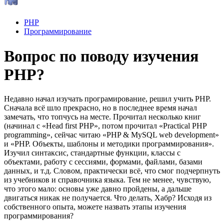
PHP
Программирование
Вопрос по поводу изучения
PHP?
Недавно начал изучать програмирование, решил учить PHP.
Сначала всё шло прекрасно, но в последнее время начал
замечать, что топчусь на месте. Прочитал несколько книг
(начинал с «Head first PHP», потом прочитал «Practical PHP
programming», сейчас читаю «PHP & MySQL web development»
и «PHP. Объекты, шаблоны и методики программирования».
Изучил синтаксис, стандартные функции, классы с
объектами, работу с сессиями, формами, файлами, базами
данных, и т.д. Словом, практически всё, что смог подчерпнуть
из учебников и справочника языка. Тем не менее, чувствую,
что этого мало: основы уже давно пройдены, а дальше
двигаться никак не получается. Что делать, Хабр? Исходя из
собственного опыта, можете назвать этапы изучения
программирования?