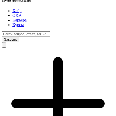
другие проекты хабра
Хабр
Q&A
Карьера
Курсы
Закрыть