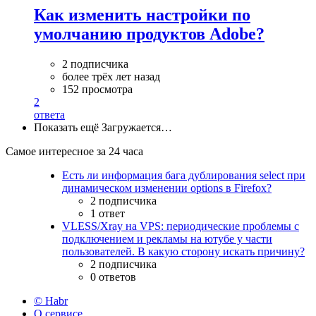
Как изменить настройки по
умолчанию продуктов Adobe?
2 подписчика
более трёх лет назад
152 просмотра
2
ответа
Показать ещё
Загружается…
Самое интересное за 24 часа
Есть ли информация бага дублирования select при
динамическом изменении options в Firefox?
2 подписчика
1 ответ
VLESS/Xray на VPS: периодические проблемы с
подключением и рекламы на ютубе у части
пользователей. В какую сторону искать причину?
2 подписчика
0 ответов
© Habr
О сервисе