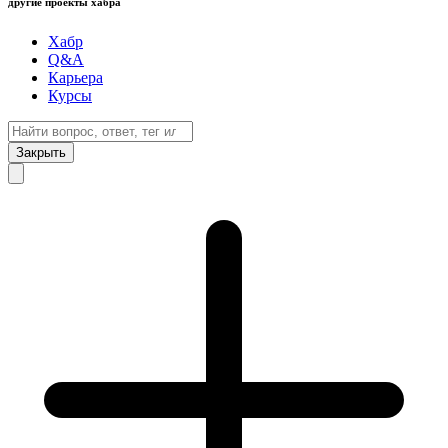
другие проекты хабра
Хабр
Q&A
Карьера
Курсы
Закрыть