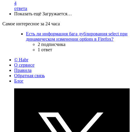
4
ответа
Показать ещё
Загружается…
Самое интересное за 24 часа
Есть ли информация бага дублирования select при
динамическом изменении options в Firefox?
2 подписчика
1 ответ
© Habr
О сервисе
Правила
Обратная связь
Блог