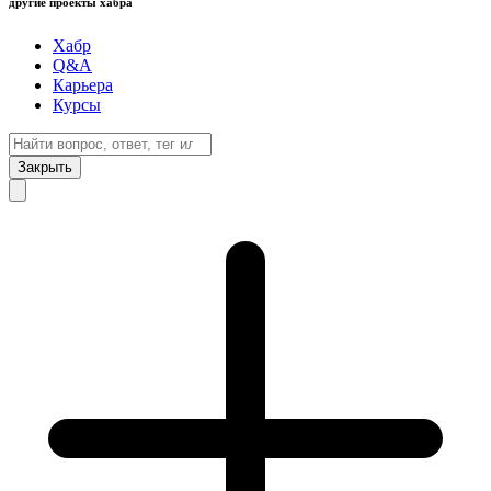
другие проекты хабра
Хабр
Q&A
Карьера
Курсы
Закрыть