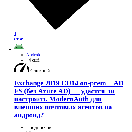
1
ответ
Android
+4 ещё
Сложный
Exchange 2019 CU14 on-prem + AD
FS (без Azure AD) — удаcтся ли
настроить ModernAuth для
внешних почтовых агентов на
андроид?
1 подписчик