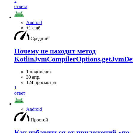
2
ответа
Android
+1 ещё
Средний
Почему не находит метод
KotlinJvmCompilerOptions.getJvmDef
1 подписчик
30 апр.
124 просмотра
1
ответ
Android
Простой
Как избавиться от приложений «по