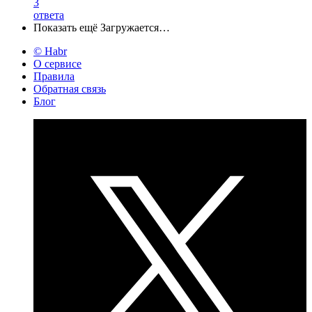
3
ответа
Показать ещё
Загружается…
© Habr
О сервисе
Правила
Обратная связь
Блог