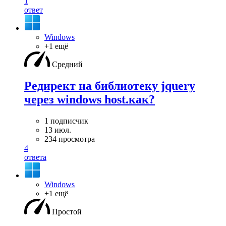
1
ответ
Windows
+1 ещё
Средний
Редирект на библиотеку jquery
через windows host.как?
1 подписчик
13 июл.
234 просмотра
4
ответа
Windows
+1 ещё
Простой