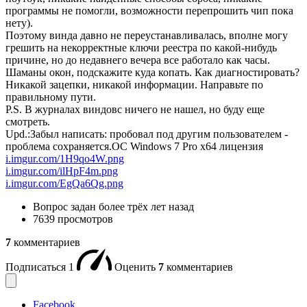
программы не помогли, возможности перепрошить чип пока
нету).
Поэтому винда давно не переустанавливалась, вполне могу
грешить на некорректные ключи реестра по какой-нибудь
причине, но до недавнего вечера все работало как часы.
Шаманы окон, подскажите куда копать. Как диагностировать?
Никакой зацепки, никакой информации. Направьте по
правильному пути.
P.S. В журналах виндовс ничего не нашел, но буду еще
смотреть.
Upd.:Забыл написать: пробовал под другим пользователем -
проблема сохраняется.ОС Windows 7 Pro x64 лицензия
i.imgur.com/1H9qo4W.png
i.imgur.com/ilHpF4m.png
i.imgur.com/EgQa6Qg.png
Вопрос задан
более трёх лет назад
7639 просмотров
7
комментариев
Подписаться
1
Оценить
7
комментариев
Facebook