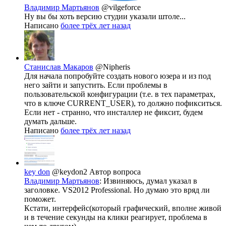
Владимир Мартьянов
@vilgeforce
Ну вы бы хоть версию студии указали штоле...
Написано
более трёх лет назад
Станислав Макаров
@Nipheris
Для начала попробуйте создать нового юзера и из под
него зайти и запустить. Если проблемы в
пользовательской конфигурации (т.е. в тех параметрах,
что в ключе CURRENT_USER), то должно пофикситься.
Если нет - странно, что инсталлер не фиксит, будем
думать дальше.
Написано
более трёх лет назад
key don
@keydon2
Автор вопроса
Владимир Мартьянов
: Извиняюсь, думал указал в
заголовке. VS2012 Professional. Но думаю это вряд ли
поможет.
Кстати, интерфейс(который графический, вполне живой
и в течение секунды на клики реагирует, проблема в