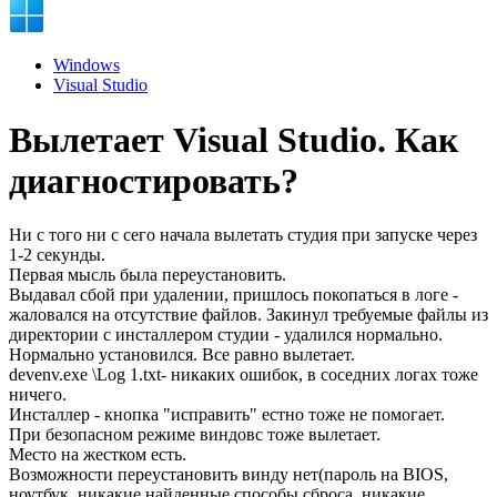
Windows
Visual Studio
Вылетает Visual Studio. Как
диагностировать?
Ни с того ни с сего начала вылетать студия при запуске через
1-2 секунды.
Первая мысль была переустановить.
Выдавал сбой при удалении, пришлось покопаться в логе -
жаловался на отсутствие файлов. Закинул требуемые файлы из
директории с инсталлером студии - удалился нормально.
Нормально установился. Все равно вылетает.
devenv.exe \Log 1.txt- никаких ошибок, в соседних логах тоже
ничего.
Инсталлер - кнопка "исправить" естно тоже не помогает.
При безопасном режиме виндовс тоже вылетает.
Место на жестком есть.
Возможности переустановить винду нет(пароль на BIOS,
ноутбук, никакие найденные способы сброса, никакие