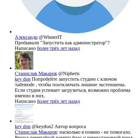
Aлександр
@WinnerIT
Пробывали "Запустить как администратор"?
Написано
более трёх лет назад
Станислав Макаров
@Nipheris
key don
Попробуйте запустить студию с ключом
/safemode , чтобы поотключать лишние экстеншены.
Если студия успевает загрузиться, возможно проблема
именно в них.
Написано
более трёх лет назад
key don
@keydon2
Автор вопроса
Станислав Макаров
: насколько я помню - не помогало.
Решил перепайкой памяти биос и переустановкой винд