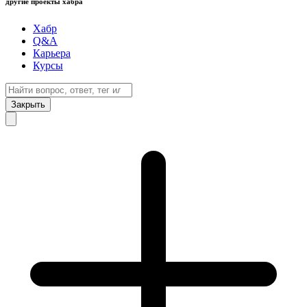
другие проекты хабра
Хабр
Q&A
Карьера
Курсы
Закрыть