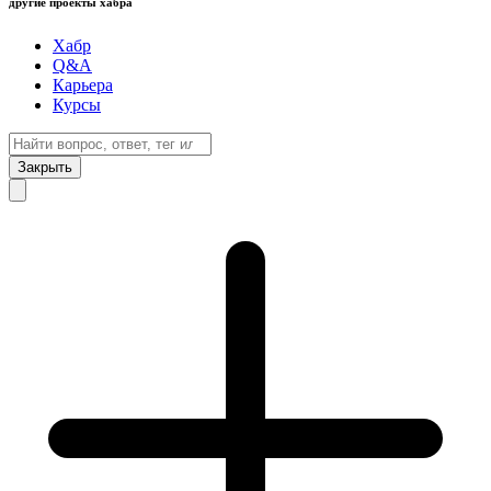
другие проекты хабра
Хабр
Q&A
Карьера
Курсы
Закрыть