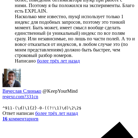
ними. Поэтому я бы положился на эксперименты. Благо
есть EXPLAIN.
Насколько мне известно, mysql использует только 1
индекс для подобных запросов, поэтому это тонкий
момент. Быть может, имеет смысл вообще сделать
единственный (и уникальный) индекс по все полям
сразу. Или независимые, но лишь по части полей. А то и
вовсе отказаться от индексов, в любом случае это (по
моим представлениям) должно быть быстрее, чем
строковый разбор номеров.
Написано
более трёх лет назад
Вячеслав Слинько
@KeepYourMind
regexr.com?331cn
^911-(\d)\1{2}-0-((?!\1)\d)\2\2$
Ответ написан
более трёх лет назад
16
комментариев