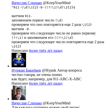
Вячеслав Слинько
@KeepYourMind
^911-(\d)\1{2}-0-((?!\1)\d)\2{2}$
матчим
911-
запоминаем первое число
(\d)
проверяем что оно повторяется еще 2 раза
\1{2}
матчим
-0-
проверяем что следующее число не равно первому
и запоминаем его
(?!\1)
((?!\1)\d)
проверяем что следующее число повторяется еще 2 раза
\2{2}
Написано
более трёх лет назад
Нуржан Бакибаев
@Hypuk
Автор вопроса
честно говоря, не очень понял.
как будет, например, для 911-ABC-X-ABC
Написано
более трёх лет назад
Вячеслав Слинько
@KeepYourMind
Для каждого паттерна нужен свой регекс