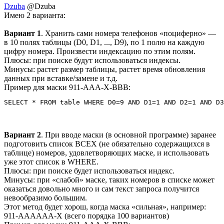
Dzuba
@Dzuba
Имею 2 варианта:
Вариант 1
. Хранить сами номера телефонов «поциферно» —
в 10 полях таблицы (D0, D1, ..., D9), по 1 полю на каждую
цифру номера. Произвести индексацию по этим полям.
Плюсы: при поиске будут использоваться индексы.
Минусы: растет размер таблицы, растет время обновления
данных при вставке/замене и т.д.
Пример для маски 911-AAA-X-BBB:
SELECT * FROM table WHERE D0=9 AND D1=1 AND D2=1 AND D3
Вариант 2
. При вводе маски (в основной программе) заранее
подготовить список ВСЕХ (не обязательно содержащихся в
таблице) номеров, удовлетворяющих маске, и использовать
уже этот список в WHERE.
Плюсы: при поиске будет использоваться индекс.
Минусы: при «слабой» маске, таких номеров в списке может
оказаться довольно много и сам текст запроса получится
невообразимо большим.
Этот метод будет хорош, когда маска «сильная», например:
911-AAAAAA-X (всего порядка 100 вариантов)