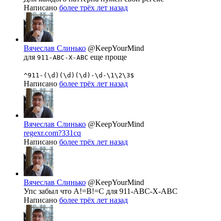
Написано
более трёх лет назад
Вячеслав Слинько
@KeepYourMind
для
еще проще
911-ABC-X-ABC
^911-(\d)(\d)(\d)-\d-\1\2\3$
Написано
более трёх лет назад
Вячеслав Слинько
@KeepYourMind
regexr.com?331cq
Написано
более трёх лет назад
Вячеслав Слинько
@KeepYourMind
Упс забыл что A!=B!=C для 911-ABC-X-ABC
Написано
более трёх лет назад