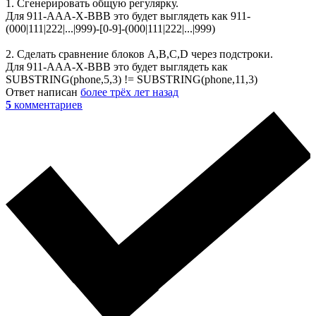
1. Сгенерировать общую регулярку.
Для 911-AAA-X-BBB это будет выглядеть как 911-
(000|111|222|...|999)-[0-9]-(000|111|222|...|999)
2. Сделать сравнение блоков A,B,C,D через подстроки.
Для 911-AAA-X-BBB это будет выглядеть как
SUBSTRING(phone,5,3) != SUBSTRING(phone,11,3)
Ответ написан
более трёх лет назад
5
комментариев