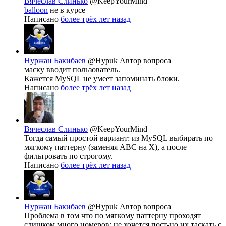
Вячеслав Слинько
@KeepYourMind
balloon
не в курсе
Написано
более трёх лет назад
Нуржан Бакибаев
@Hypuk
Автор вопроса
маску вводит пользователь.
Кажется MySQL не умеет запоминать блоки.
Написано
более трёх лет назад
Вячеслав Слинько
@KeepYourMind
Тогда самый простой вариант: из MySQL выбирать по
мягкому паттерну (заменяя ABC на X), а после
фильтровать по строгому.
Написано
более трёх лет назад
Нуржан Бакибаев
@Hypuk
Автор вопроса
Проблема в том что по мягкому паттерну проходят
слишком много номеров: не хочется пост-но их таскать с