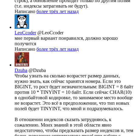
строк), а обновление проходит только по другим полям
(т.е. индексы затрагивать не будут).
Написано
более трёх лет назад
LeoCcoder
@LeoCcoder
мне первый вариант понравился, должно хорошо
получится
Написано
более трёх лет назад
Dzuba
@Dzuba
Чтобы узнать на сколько возрастет размер данных,
нужно знать, как сейчас хранятся номера. Если это
BIGINT, то рост будет незначительным: BIGINT = 8 байт
против 10 * TINYINT = 10 байт. Если сейчас CHAR(10)
в однобайтовой кодировке, то занимаемое место вообще
не возрастет. Это всё в предположении, что тип новых
полей будет TINYINT, что мной и подразумевалось.
В отношении индексов сказать затрудняюсь, к
сожалению. Моих знаний в этой области явно
недостаточно, чтобы предсказать размер индексов и, тем
более, поведение оптимизатора mysql при работе с