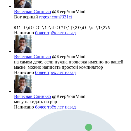
Вячеслав Слинько
@KeepYourMind
Вот верный
regexr.com?331ct
911-(\d)((?!\1)\d)((?!\1|\2)\d)-\d-\1\2\3
Написано
более трёх лет назад
Вячеслав Слинько
@KeepYourMind
на самом деле, если нужна проверка именно по вашей
маске, можно написать простой компилятор
Написано
более трёх лет назад
Вячеслав Слинько
@KeepYourMind
могу накидать на php
Написано
более трёх лет назад