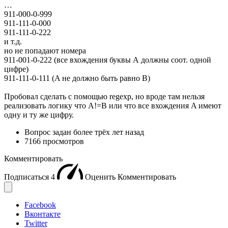
…
911-000-0-999
911-111-0-000
911-111-0-222
и т.д.
но не попадают номера
911-001-0-222 (все вхождения буквы А должны соот. одной
цифре)
911-111-0-111 (A не должно быть равно В)
Пробовал сделать с помощью regexp, но вроде там нельзя
реализовать логику что A!=B или что все вхождения A имеют
одну и ту же цифру.
Вопрос задан
более трёх лет назад
7166 просмотров
Комментировать
Подписаться
4
Оценить
Комментировать
Facebook
Вконтакте
Twitter