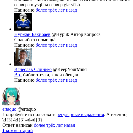
сервера mysql на сервер glassfish.
Написано
более трёх лет назад
Нуржан Бакибаев
@Hypuk
Автор вопроса
Спасибо за помощь!
Написано
более трёх лет назад
Вячеслав Слинько
@KeepYourMind
Вот
библиотечка, как и обещал.
Написано
более трёх лет назад
ertaquo
@ertaquo
Попробуйте использовать
регулярные выражения
. А именно,
\d{3}-\d{3}-\d-\d{3}
Ответ написан
более трёх лет назад
1
комментарий