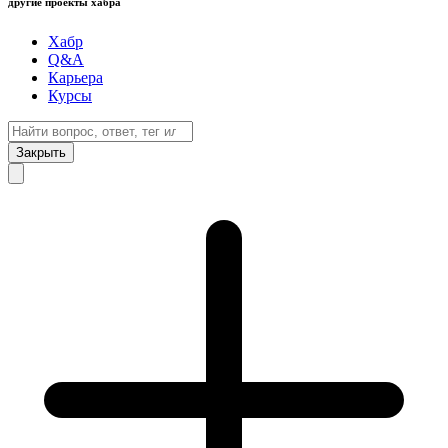
другие проекты хабра
Хабр
Q&A
Карьера
Курсы
Закрыть