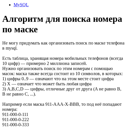
MySQL
Алгоритм для поиска номера
по маске
Не могу придумать как организовать поиск по маске телефона
в mysql.
Есть таблица, хранящая номера мобильных телефонов (всегда
10 цифр) — примерно 2 миллиона записей.
Нужно организовать поиск по этим номерам с помощью
масок: маска также всегда состоит из 10 символов, в которых:
1) цифры 0..9 — означают что на этом месте стоит цифра
2) X — означает что может быть любая цифра
3) A,B,C,D — цифры, отличные друг от друга (A не равно B,
B не равно С, ...).
Например если маска 911-AAA-X-BBB, то под неё попадают
номера:
911-000-0-111
911-000-0-222
911-000-0-333