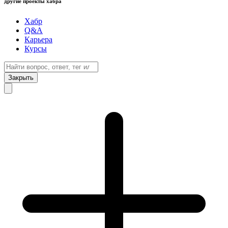
другие проекты хабра
Хабр
Q&A
Карьера
Курсы
Закрыть