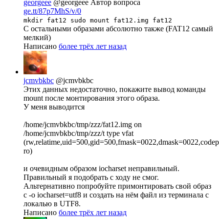
georgeee
@georgeee
Автор вопроса
ge.tt/87p7MhS/v/0
mkdir fat12 sudo mount fat12.img fat12
С остальными образами абсолютно также (FAT12 самый
мелкий)
Написано
более трёх лет назад
jcmvbkbc
@jcmvbkbc
Этих данных недостаточно, покажите вывод команды
mount после монтирования этого образа.
У меня выводится
/home/jcmvbkbc/tmp/zzz/fat12.img on
/home/jcmvbkbc/tmp/zzz/t type vfat
(rw,relatime,uid=500,gid=500,fmask=0022,dmask=0022,codepa
ro)
и очевидным образом iocharset неправильный.
Правильный я подобрать с ходу не смог.
Альтернативно попробуйте примонтировать свой образ
с -o iocharset=utf8 и создать на нём файл из терминала с
локалью в UTF8.
Написано
более трёх лет назад