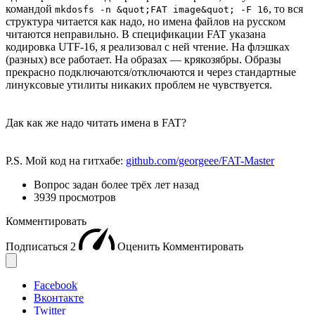
командой
, то вся
mkdosfs -n &quot;FAT image&quot; -F 16
структура читается как надо, но имена файлов на русском
читаются неправильно. В спецификации FAT указана
кодировка UTF-16, я реализовал с ней чтение. На флэшках
(разных) все работает. На образах — крякозябры. Образы
прекрасно подключаются/отключаются и через стандартные
линуксовые утилиты никаких проблем не чувствуется.
Дак как же надо читать имена в FAT?
P.S. Мой код на гитхабе:
github.com/georgeee/FAT-Master
Вопрос задан
более трёх лет назад
3939 просмотров
Комментировать
Подписаться
2
Оценить
Комментировать
Facebook
Вконтакте
Twitter