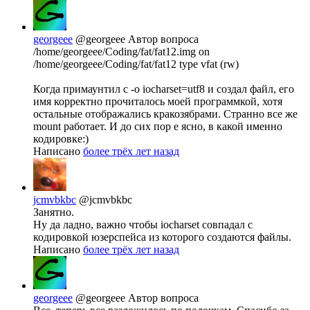
georgeee
@georgeee
Автор вопроса
/home/georgeee/Coding/fat/fat12.img on
/home/georgeee/Coding/fat/fat12 type vfat (rw)
Когда примаунтил с -o iocharset=utf8 и создал файл, его
имя корректно прочиталось моей программкой, хотя
остальные отображались кракозябрами. Странно все же
mount работает. И до сих пор е ясно, в какой именно
кодировке:)
Написано
более трёх лет назад
jcmvbkbc
@jcmvbkbc
Занятно.
Ну да ладно, важно чтобы iocharset совпадал с
кодировкой юзерспейса из которого создаются файлы.
Написано
более трёх лет назад
georgeee
@georgeee
Автор вопроса