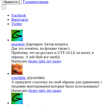
7
комментариев
Нравится
1
Facebook
Вконтакте
Twitter
georgeee
@georgeee
Автор вопроса
Дак это понятно, на флэшке также:)
Проблема, что на русских и UTF-16 LE не катит, в
образах. А usb flash все окей))
Написано
более трёх лет назад
jcmvbkbc
@jcmvbkbc
А пришлите ссылочку на свой образок для сравнения, с
опциями монтирования которые были использованы?
Написано
более трёх лет назад