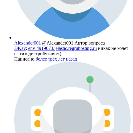
Alexander001
@Alexander001
Автор вопроса
DKay
:
env-4919673.jelastic.regruhosting.ru
никак не хочет
с этим дистрибутивом(
Написано
более трёх лет назад