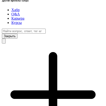
другие проекты хабра
Хабр
Q&A
Карьера
Курсы
Закрыть