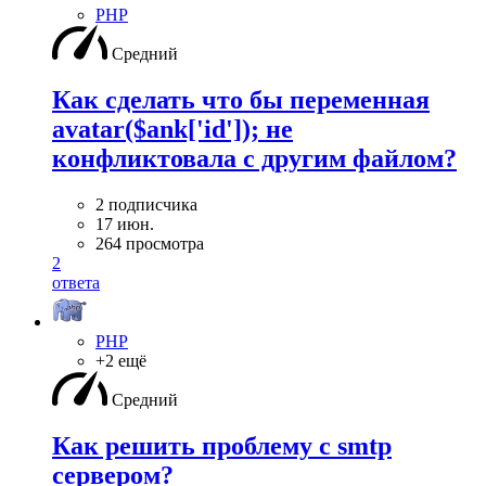
PHP
Средний
Как сделать что бы переменная
avatar($ank['id']); не
конфликтовала с другим файлом?
2 подписчика
17 июн.
264 просмотра
2
ответа
PHP
+2 ещё
Средний
Как решить проблему с smtp
сервером?