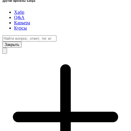
другие проекты хабра
Хабр
Q&A
Карьера
Курсы
Закрыть