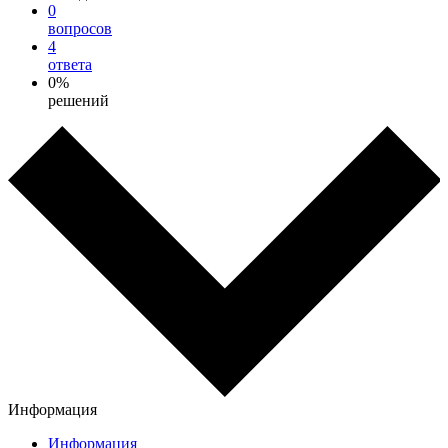
0
вопросов
4
ответа
0%
решений
Информация
Информация