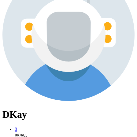
DKay
0
вклад