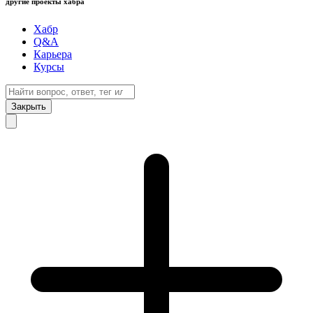
другие проекты хабра
Хабр
Q&A
Карьера
Курсы
Закрыть