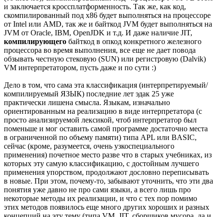
и заключается кроссплатформенность. Так же, как код,
скомпилированный под х86 будет выполняться на процессоре
от Intel или AMD, так же и байткод JVM будет выполняться на
JVM от Oracle, IBM, OpenJDK и т.д. И даже наличие JIT,
компилирующего
байткод в опкод конкретного железного
процессора во время выполнения, все еще не дает повода
обзывать честную стековую (SUN) или регистровую (Dalvik)
VM интерпретатором, пусть даже и по сути :)
Дело в том, что сама эта классификация (интерпретируемый/
компилируемый ЯЗЫК) последние лет эдак 25 уже
практически лишена смысла. Языкам, изначально
ориентированным на реализацию в виде интерпретатора (с
просто анализируемой лексикой, чтоб интерпретатор был
поменьше и мог оставить самой программе достаточно места
в ограниченной по объему памяти) типа APL или BASIC,
сейчас (кроме, разумеется, очень узкоспециального
применения) почетное место разве что в старых учебниках, из
которых эту самую классификацию, с достойным лучшего
применения упорством, продолжают дословно переписывать
в новые. При этом, почему-то, забывают уточнить, что эти два
понятия уже давно не про сами языки, а всего лишь про
некоторые методы их реализации, и что с тех пор помимо
этих методов появилось еще много других хороших и разных
концепций на эту тему (типа VM, JIT, сборщиков мусора, да и