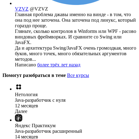
VZVZ
@VZVZ
Главная проблема джавы именно на винде - в том, что
она под нее заточена. Она заточена под линукс, который
гораздо проще.
Гляньте, сколько контролов в Winforms или WPF - расово
виндовых фреймворках. И сравните со Swing или
JavaFX.
Да и архитектура Swing/JavaFX очень громоздкая, много
буков, много точек, много обязательных аргументов
методов...
Написано
более трёх лет назад
Помогут разобраться в теме
Все курсы
Нетология
Java-разработчик с нуля
12 месяцев
Далее
Яндекс Практикум
Java-разработчик расширенный
14 месяцев