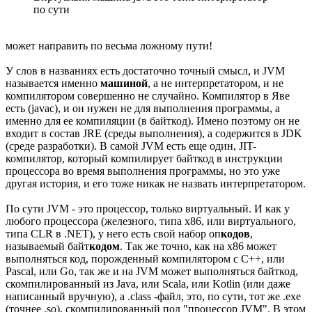
по сути
может направить по весьма ложному пути!
У слов в названиях есть достаточно точный смысл, и JVM
называется именно
машиной
, а не интерпретатором, и не
компилятором совершенно не случайно. Компилятор в Яве
есть (javac), и он нужен не для выполнения программы, а
именно для ее компиляции (в байткод). Имено поэтому он не
входит в состав JRE (среды выполнения), а содержится в JDK
(среде разработки). В самой JVM есть еще один, JIT-
компилятор, который компилирует байткод в инструкции
процессора во время выполнения программы, но это уже
другая история, и его тоже никак не назвать интерпретатором.
По сути JVM - это процессор, только виртуальный. И как у
любого процессора (железного, типа x86, или виртуального,
типа CLR в .NET), у него есть свой набор оп
кодов
,
называемый байт
кодом
. Так же точно, как на х86 может
выполняться код, порожденный компилятором с C++, или
Pascal, или Go, так же и на JVM может выполняться байткод,
скомпилированный из Java, или Scala, или Kotlin (или даже
написанный вручную), а .class -файл, это, по сути, тот же .exe
(точнее .so), скомпилированный под "процессор JVM". В этом