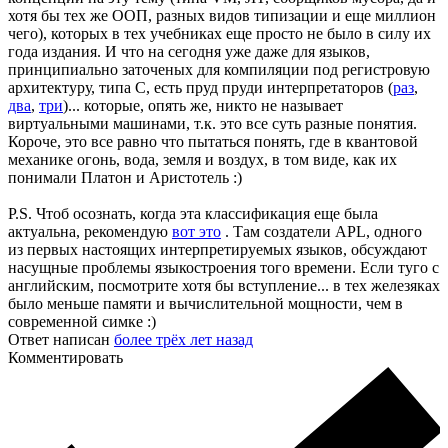
хотя бы тех же OOП, разных видов типизации и еще миллион
чего), которых в тех учебниках еще просто не было в силу их
года издания. И что на сегодня уже даже для языков,
принципиально заточеных для компиляции под регистровую
архитектуру, типа С, есть пруд пруди интерпретаторов (
раз
,
два
,
три
)... которые, опять же, никто не называет
виртуальными машинами, т.к. это все суть разные понятия.
Короче, это все равно что пытаться понять, где в квантовой
механике огонь, вода, земля и воздух, в том виде, как их
понимали Платон и Аристотель :)
P.S. Чтоб осознать, когда эта классификация еще была
актуальна, рекомендую
вот это
. Там создатели APL, одного
из первых настоящих интерпретируемых языков, обсуждают
насущные проблемы языкостроения того времени. Если туго с
английским, посмотрите хотя бы вступление... в тех железяках
было меньше памяти и вычислительной мощности, чем в
современной симке :)
Ответ написан
более трёх лет назад
Комментировать