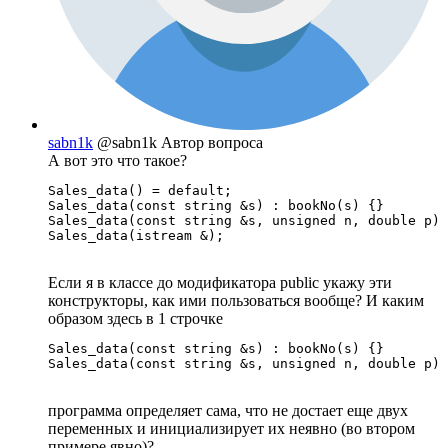
sabn1k
@sabn1k
Автор вопроса
А вот это что такое?
Sales_data() = default;

Sales_data(const string &s) : bookNo(s) {}

Sales_data(const string &s, unsigned n, double p) 
Sales_data(istream &);
Если я в классе до модификатора public укажу эти
конструкторы, как ими пользоваться вообще? И каким
образом здесь в 1 строчке
Sales_data(const string &s) : bookNo(s) {}

Sales_data(const string &s, unsigned n, double p) 
программа определяет сама, что не достает еще двух
переменных и инициализирует их неявно (во втором
примере явно)?