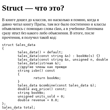
Struct — что это?
В книге дошел до классов, но насколько я помню, когда я
давно читал книгу Праты, там все было постепенно и классы
объявлялись с помощью слова class, а в учебнике Липпмана
сразу struct без какого либо объяснения. В итоге, после
прочтения, я получил такой код:
struct Sales_data

{

	Sales_data() = default;

	Sales_data(const string &s) : bookNo(s) {}

	Sales_data(const string &s, unsigned n, double p) : bookNo(s), units_sold(n), revenue(p*n) {}

	Sales_data(istream &);

	//другие члены как прежде

	string isbn() const

	{

		return bookNo;

	}

	Sales_data &combine(const Sales_data &);

	double avg_price() const;

	string bookNo;

	unsigned units_sold = 0;

	double revenue = 0.0;

};

Sales_data total;
