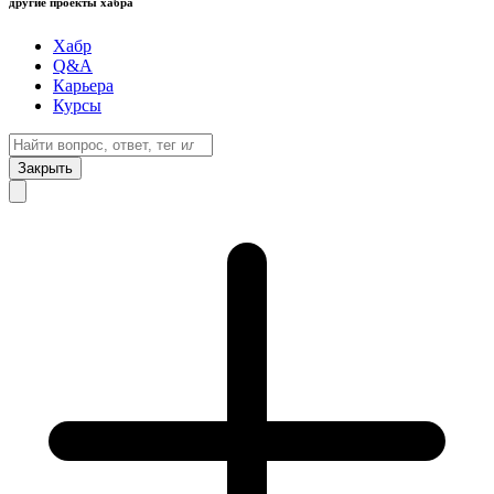
другие проекты хабра
Хабр
Q&A
Карьера
Курсы
Закрыть