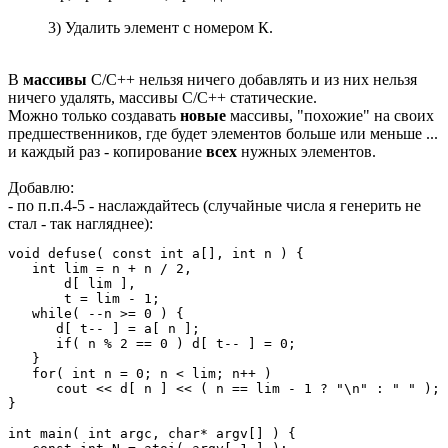
3) Удалить элемент с номером К.
В
массивы
C/C++ нельзя ничего добавлять и из них нельзя
ничего удалять, массивы C/C++ статические.
Можно только создавать
новые
массивы, "похожие" на своих
предшественников, где будет элементов больше или меньше ...
и каждый раз - копирование
всех
нужных элементов.
Добавлю:
- по п.п.4-5 - наслаждайтесь (случайные числа я генерить не
стал - так нагляднее):
void defuse( const int a[], int n ) {

   int lim = n + n / 2,

       d[ lim ],

       t = lim - 1;

   while( --n >= 0 ) {

      d[ t-- ] = a[ n ];

      if( n % 2 == 0 ) d[ t-- ] = 0;

   }

   for( int n = 0; n < lim; n++ )

      cout << d[ n ] << ( n == lim - 1 ? "\n" : " " );

}

int main( int argc, char* argv[] ) {
