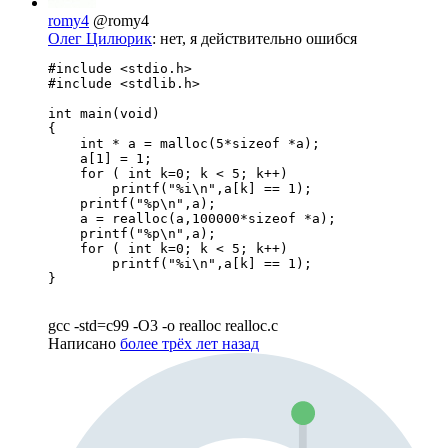
romy4
@romy4
Олег Цилюрик
: нет, я действительно ошибся
#include <stdio.h>

#include <stdlib.h>

int main(void)

{

    int * a = malloc(5*sizeof *a);

    a[1] = 1;

    for ( int k=0; k < 5; k++)

        printf("%i\n",a[k] == 1);

    printf("%p\n",a);

    a = realloc(a,100000*sizeof *a);

    printf("%p\n",a);

    for ( int k=0; k < 5; k++)

        printf("%i\n",a[k] == 1);

}
gcc -std=c99 -O3 -o realloc realloc.c
Написано
более трёх лет назад