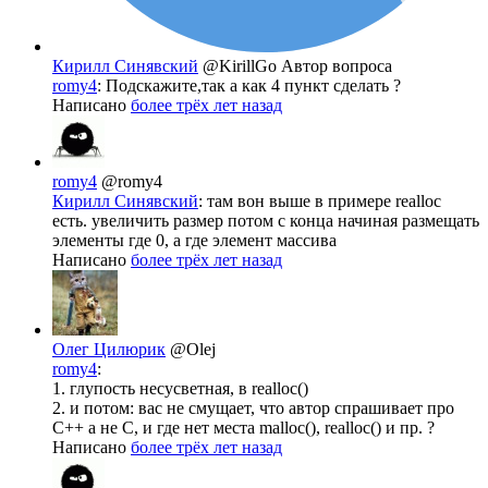
Кирилл Синявский
@KirillGo
Автор вопроса
romy4
: Подскажите,так а как 4 пункт сделать ?
Написано
более трёх лет назад
romy4
@romy4
Кирилл Синявский
: там вон выше в примере realloc
есть. увеличить размер потом с конца начиная размещать
элементы где 0, а где элемент массива
Написано
более трёх лет назад
Олег Цилюрик
@Olej
romy4
:
1. глупость несусветная, в realloc()
2. и потом: вас не смущает, что автор спрашивает про
C++ а не C, и где нет места malloc(), realloc() и пр. ?
Написано
более трёх лет назад