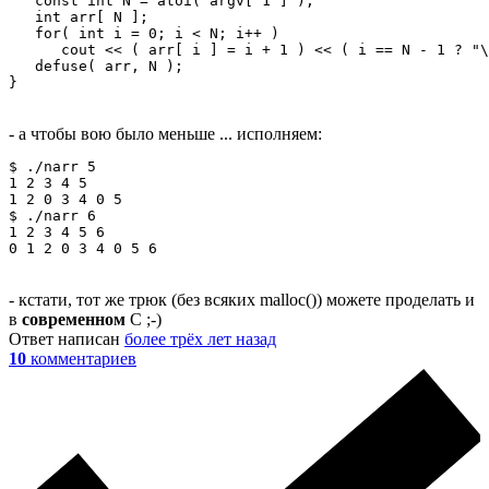
   const int N = atoi( argv[ 1 ] );

   int arr[ N ];

   for( int i = 0; i < N; i++ )

      cout << ( arr[ i ] = i + 1 ) << ( i == N - 1 ? "\
   defuse( arr, N );

}
- а чтобы вою было меньше ... исполняем:
$ ./narr 5

1 2 3 4 5

1 2 0 3 4 0 5

$ ./narr 6

1 2 3 4 5 6

0 1 2 0 3 4 0 5 6
- кстати, тот же трюк (без всяких malloc()) можете проделать и
в
современном
C ;-)
Ответ написан
более трёх лет назад
10
комментариев