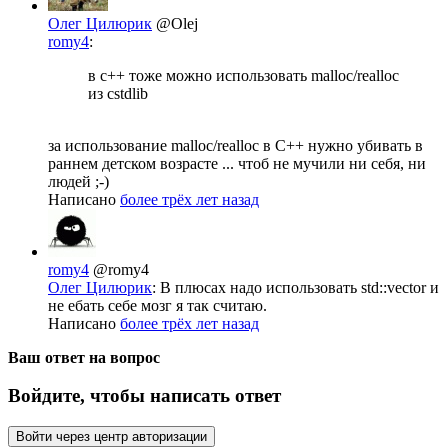
Олег Цилюрик
@Olej
romy4
:
в с++ тоже можно использовать malloc/realloc
из cstdlib
за использование malloc/realloc в C++ нужно убивать в
раннем детском возрасте ... чтоб не мучили ни себя, ни
людей ;-)
Написано
более трёх лет назад
romy4
@romy4
Олег Цилюрик
: В плюсах надо использовать std::vector и
не ебать себе мозг я так считаю.
Написано
более трёх лет назад
Ваш ответ на вопрос
Войдите, чтобы написать ответ
Войти через центр авторизации