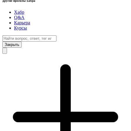
другие проекты хабра
Хабр
Q&A
Карьера
Курсы
Закрыть