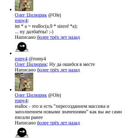
Олег Цилюрик
@Olej
romy4
:
int * a = realloc(a,9 * sizeof *a);
... ну далбаёпы! ;-)
Написано
более трёх лет назад
romy4
@romy4
Олег Цилюрик
: Ну да ошибся в месте
Написано
более трёх лет назад
Олег Цилюрик
@Olej
romy4
:
realloc - это и есть "пересозданием массива и
заполнением новыми значениями" как вы же сами
писали ранее
Написано
более трёх лет назад