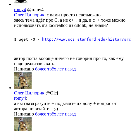
romy4
@romy4
Олег Цилюрик
: с вами просто невозможно
здесь тема идёт про С, а не с++. и да, в с++ тоже можно
использовать malloc/realloc из cstdlib, не знали?
$ wget -O - 
http://www.scs.stanford.edu/histar/src
автор поста вообще ничего не говорил про то, как ему
надо реализовывать.
Написано
более трёх лет назад
Олег Цилюрик
@Olej
romy4
:
а вы глаза разуйте + подымите их долу + вопрос от
автора почитайте... ;-)
Написано
более трёх лет назад