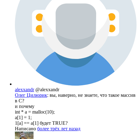
alexxandr
@alexxandr
Олег Цилюрик
: вы, наверно, не знаете, что такое массив
в C?
и почему
int * a = malloc(10);
a[1] = 1;
1[a] == a[1] будет TRUE?
Написано
более трёх лет назад