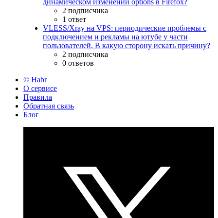
динамическом изменении options в Firefox?
2 подписчика
1 ответ
VLESS/Xray на VPS: периодические проблемы с
подключением и рекламы на ютубе у части
пользователей. В какую сторону искать причину?
2 подписчика
0 ответов
© Habr
О сервисе
Правила
Обратная связь
Блог