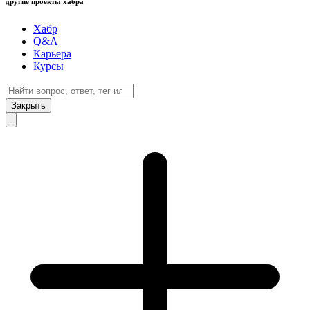
другие проекты хабра
Хабр
Q&A
Карьера
Курсы
Закрыть