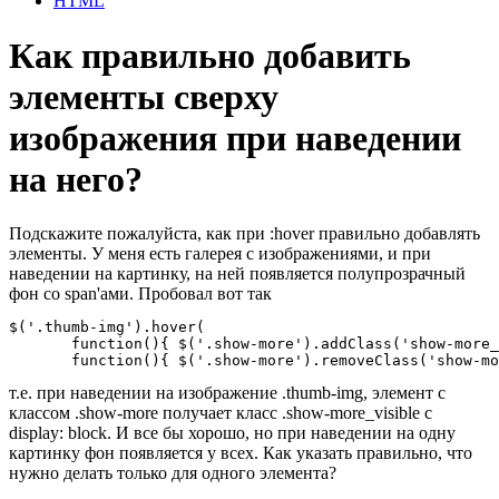
HTML
Как правильно добавить
элементы сверху
изображения при наведении
на него?
Подскажите пожалуйста, как при :hover правильно добавлять
элементы. У меня есть галерея с изображениями, и при
наведении на картинку, на ней появляется полупрозрачный
фон со span'ами. Пробовал вот так
$('.thumb-img').hover(

       function(){ $('.show-more').addClass('show-more_
       function(){ $('.show-more').removeClass('show-mo
т.е. при наведении на изображение .thumb-img, элемент с
классом .show-more получает класс .show-more_visible с
display: block. И все бы хорошо, но при наведении на одну
картинку фон появляется у всех. Как указать правильно, что
нужно делать только для одного элемента?