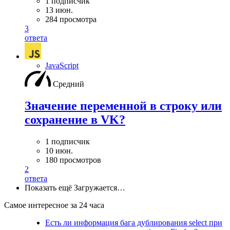
1 подписчик
13 июн.
284 просмотра
3
ответа
JavaScript
Средний
Значение переменной в строку или
сохранение в VK?
1 подписчик
10 июн.
180 просмотров
2
ответа
Показать ещё
Загружается…
Самое интересное за 24 часа
Есть ли информация бага дублирования select при