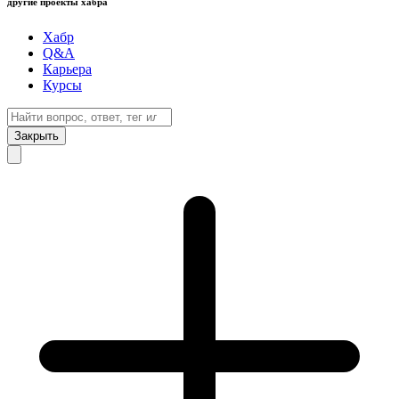
другие проекты хабра
Хабр
Q&A
Карьера
Курсы
Закрыть