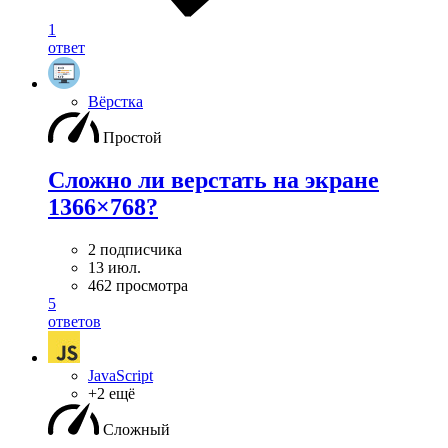
1
ответ
Вёрстка
Простой
Сложно ли верстать на экране
1366×768?
2 подписчика
13 июл.
462 просмотра
5
ответов
JavaScript
+2 ещё
Сложный