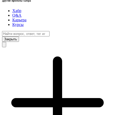
другие проекты хабра
Хабр
Q&A
Карьера
Курсы
Закрыть