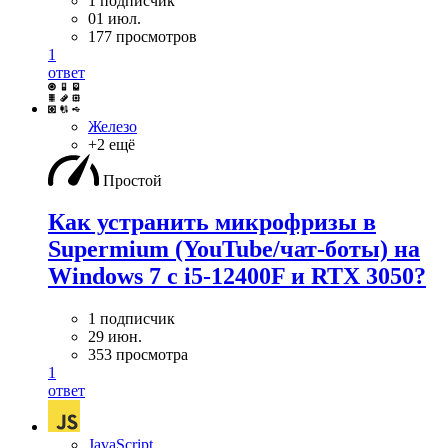
1 подписчик
01 июл.
177 просмотров
1
ответ
Железо
+2 ещё
Простой
Как устранить микрофризы в
Supermium (YouTube/чат-боты) на
Windows 7 с i5-12400F и RTX 3050?
1 подписчик
29 июн.
353 просмотра
1
ответ
JavaScript