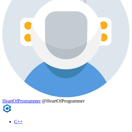
HeartOfProgrammer
@HeartOfProgrammer
C++