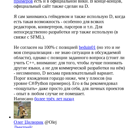
примеров
есть и в официальной вики. В конце-концов,
официальный сайт также сделан на D.
Я сам занимаюсь геймдевом и также использую D, когда
есть такая возможность - особенно для всяких
редакторов, конвертеров, парсеров и т.п. Для
непосредственно разработки игр также использую (в
связке с SFML).
Не согласен на 100% с позицией
beduin01
(но это и не
моя специализация - не знаю ситуации в обсуждаемой
области), однако с позиции заданного вопроса (стоит ли
учить С++, внимание: для того, чтобы лучше понимать
другие языки, а не для коммерческой разработки на нём)
- несомненно, D весьма привлекательный вариант.
Порог вхождения гораздо ниже, чем у плюсов (на
уровне C#/Python примерно). Его я бы рекомендовал
«пощупать» даже просто для себя, для личных проектов
- опыт в любом случае не помешает.
Написано
более трёх лет назад
Олег Цилюрик
@Olej
Дмитрий
: