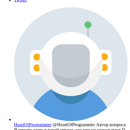
HeartOfProgrammer
@HeartOfProgrammer
Автор вопроса
Я просто живу в такой стране, где еще не используют D.