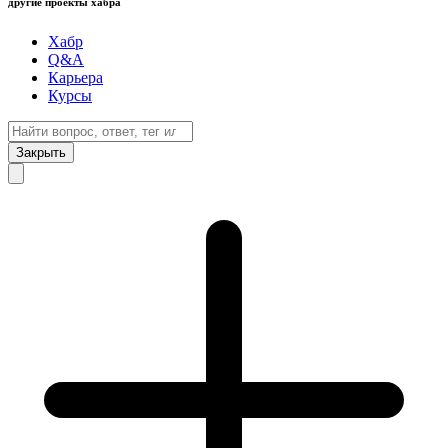
другие проекты хабра
Хабр
Q&A
Карьера
Курсы
Закрыть