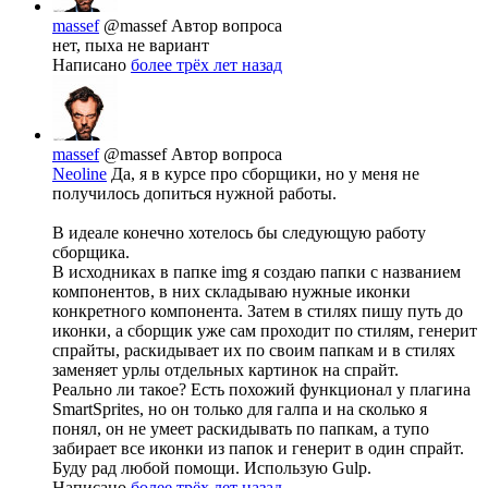
massef
@massef
Автор вопроса
нет, пыха не вариант
Написано
более трёх лет назад
massef
@massef
Автор вопроса
Neoline
Да, я в курсе про сборщики, но у меня не
получилось допиться нужной работы.
В идеале конечно хотелось бы следующую работу
сборщика.
В исходниках в папке img я создаю папки с названием
компонентов, в них складываю нужные иконки
конкретного компонента. Затем в стилях пишу путь до
иконки, а сборщик уже сам проходит по стилям, генерит
спрайты, раскидывает их по своим папкам и в стилях
заменяет урлы отдельных картинок на спрайт.
Реально ли такое? Есть похожий функционал у плагина
SmartSprites, но он только для галпа и на сколько я
понял, он не умеет раскидывать по папкам, а тупо
забирает все иконки из папок и генерит в один спрайт.
Буду рад любой помощи. Использую Gulp.
Написано
более трёх лет назад