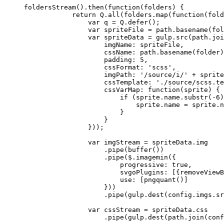
foldersStream().then(function(folders) {

            return Q.all(folders.map(function(fold
                var q = Q.defer();

                var spriteFile = path.basename(fol
                var spriteData = gulp.src(path.joi
                    imgName: spriteFile,

                    cssName: path.basename(folder)
                    padding: 5,

                    cssFormat: 'scss',

                    imgPath: '/source/i/' + sprite
                    cssTemplate: './source/scss.te
                    cssVarMap: function(sprite) {

                        if (sprite.name.substr(-6)
                            sprite.name = sprite.n
                        }

                    }

                }));

                var imgStream = spriteData.img

                    .pipe(buffer())

                    .pipe($.imagemin({

                        progressive: true,

                        svgoPlugins: [{removeViewB
                        use: [pngquant()]

                    }))

                    .pipe(gulp.dest(config.imgs.sr
                var cssStream = spriteData.css

                    .pipe(gulp.dest(path.join(conf