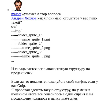
massef
@massef
Автор вопроса
Андрей Хохлов
как я понимаю, структура у вас типо
такой?
src/
---img/
------folder_sprite_1/
---------name_sprite_1.png
------folder_sprite_2/
---------name_sprite_2.png
------folder_sprite_3/
---------name_sprite_3.png
...
И складывается все в аналогичную структуру на
продакшене?
Если да, то покажите пожалуйста свой конфиг, если у
вас Gulp.
Я пробовал сделать такую структуру, но у меня в
конечном итоге все генерилось в один спрайт и на
продакшене ложилось в папку img/sprites.