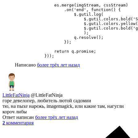
                es.merge(imgStream, cssStream)

                    .on('end', function() {

                        $.gutil.log(

                            $.gutil.colors.bold('S
                            $.gutil.colors.yellow(
                            $.gutil.colors.bold('g
                            );

                        q.resolve();

                    });

                return q.promise;

            }));
Написано
более трёх лет назад
LittleFatNinja
@LittleFatNinja
горе девелопер, любитель лютой садомии
тю, на пыхе нарежь, imagemagick, или какие там, нагугли
короч либы
Ответ написан
более трёх лет назад
2
комментария