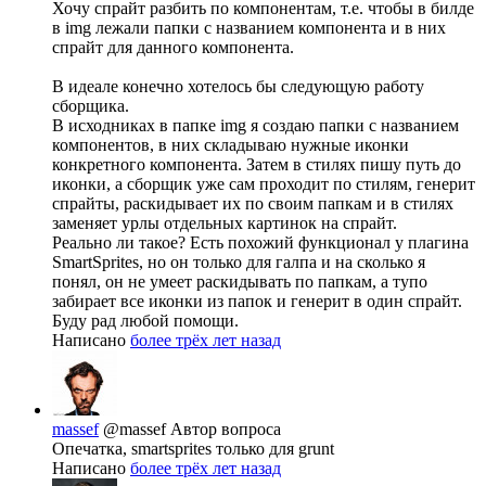
Хочу спрайт разбить по компонентам, т.е. чтобы в билде
в img лежали папки с названием компонента и в них
спрайт для данного компонента.
В идеале конечно хотелось бы следующую работу
сборщика.
В исходниках в папке img я создаю папки с названием
компонентов, в них складываю нужные иконки
конкретного компонента. Затем в стилях пишу путь до
иконки, а сборщик уже сам проходит по стилям, генерит
спрайты, раскидывает их по своим папкам и в стилях
заменяет урлы отдельных картинок на спрайт.
Реально ли такое? Есть похожий функционал у плагина
SmartSprites, но он только для галпа и на сколько я
понял, он не умеет раскидывать по папкам, а тупо
забирает все иконки из папок и генерит в один спрайт.
Буду рад любой помощи.
Написано
более трёх лет назад
massef
@massef
Автор вопроса
Опечатка, smartsprites только для grunt
Написано
более трёх лет назад