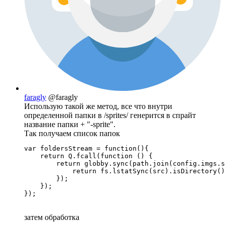
faragly
@faragly
Использую такой же метод, все что внутри
определенной папки в /sprites/ генерится в спрайт
название папки + "-sprite".
Так получаем список папок
var foldersStream = function(){ 

    return Q.fcall(function () {

        return globby.sync(path.join(config.imgs.s
            return fs.lstatSync(src).isDirectory()
        });

    });

});
затем обработка