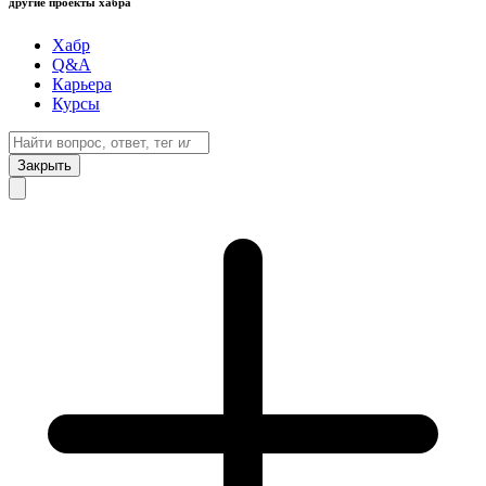
другие проекты хабра
Хабр
Q&A
Карьера
Курсы
Закрыть