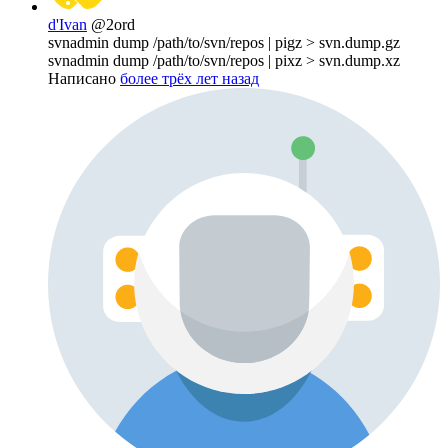
d'Ivan
@2ord
svnadmin dump /path/to/svn/repos | pigz > svn.dump.gz
svnadmin dump /path/to/svn/repos | pixz > svn.dump.xz
Написано
более трёх лет назад