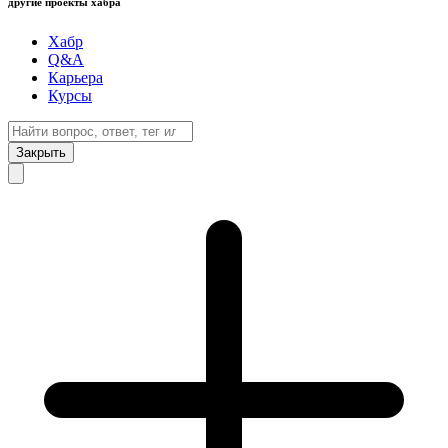
другие проекты хабра
Хабр
Q&A
Карьера
Курсы
Закрыть