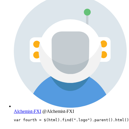
Alchemist-FXI
@Alchemist-FXI
var fourth = $(html).find(".logo").parent().html()