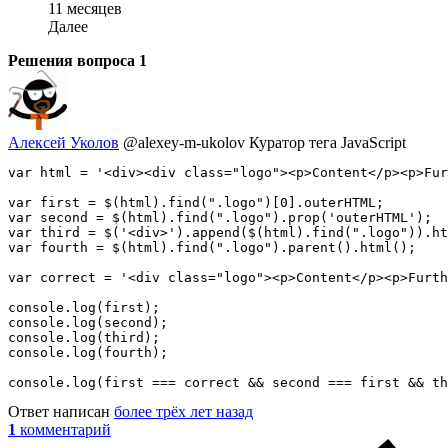
11 месяцев
Далее
Решения вопроса
1
Алексей Уколов
@alexey-m-ukolov
Куратор тега JavaScript
var html = '<div><div class="logo"><p>Content</p><p>Fur
var first = $(html).find(".logo")[0].outerHTML;

var second = $(html).find(".logo").prop('outerHTML');

var third = $('<div>').append($(html).find(".logo")).ht
var fourth = $(html).find(".logo").parent().html();

var correct = '<div class="logo"><p>Content</p><p>Furth
console.log(first);

console.log(second);

console.log(third);

console.log(fourth);

console.log(first === correct && second === first && th
Ответ написан
более трёх лет назад
1
комментарий