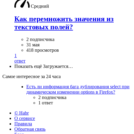
Средний
Как перемножить значения из
текстовых полей?
2 подписчика
31 мая
418 просмотров
1
ответ
Показать ещё
Загружается…
Самое интересное за 24 часа
Есть ли информация бага дублирования select при
динамическом изменении options в Firefox?
2 подписчика
1 ответ
© Habr
О сервисе
Правила
Обратная связь