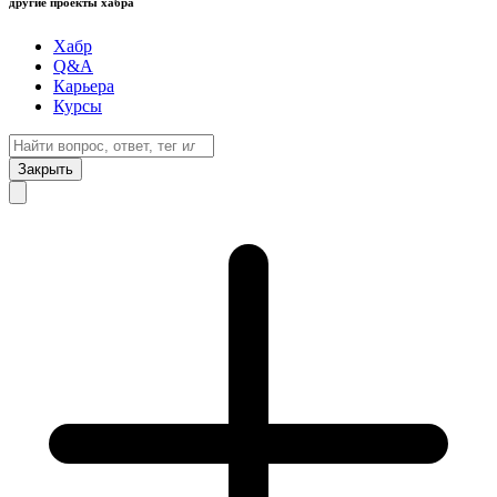
другие проекты хабра
Хабр
Q&A
Карьера
Курсы
Закрыть