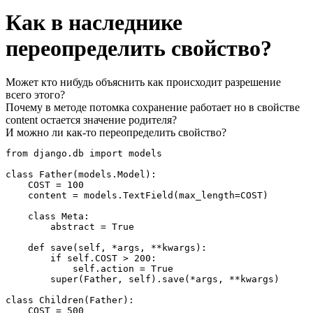
Как в наследнике
переопределить свойство?
Может кто нибудь объяснить как происходит разрешение
всего этого?
Почему в методе потомка сохранение работает но в свойстве
content остается значение родителя?
И можно ли как-то переопределить свойство?
from django.db import models

class Father(models.Model):

    COST = 100

    content = models.TextField(max_length=COST)

    class Meta:

        abstract = True

    def save(self, *args, **kwargs):

        if self.COST > 200:

            self.action = True

        super(Father, self).save(*args, **kwargs)

class Children(Father):

    COST = 500
