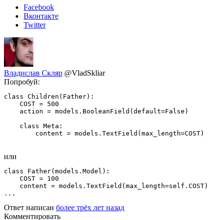
Facebook
Вконтакте
Twitter
Владислав Скляр
@VladSkliar
Попробуй:
class Children(Father):

    COST = 500

    action = models.BooleanField(default=False)

    class Meta:

        content = models.TextField(max_length=COST)
или
class Father(models.Model):

    COST = 100

    content = models.TextField(max_length=self.COST)

...
Ответ написан
более трёх лет назад
Комментировать