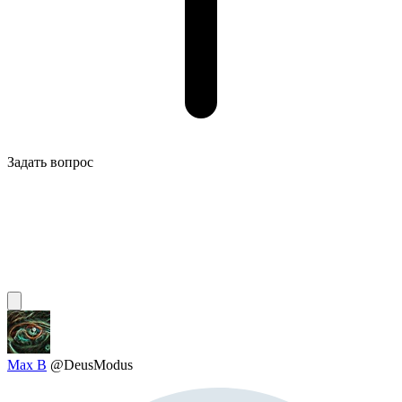
Задать вопрос
Max B
@DeusModus