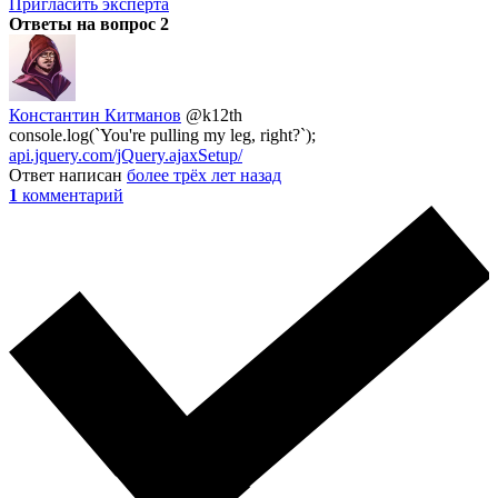
Пригласить эксперта
Ответы на вопрос
2
Константин Китманов
@k12th
console.log(`You're pulling my leg, right?`);
api.jquery.com/jQuery.ajaxSetup/
Ответ написан
более трёх лет назад
1
комментарий