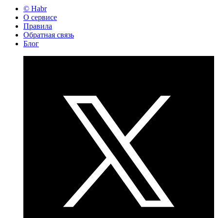
© Habr
О сервисе
Правила
Обратная связь
Блог