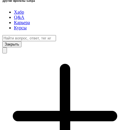
другие проекты хабра
Хабр
Q&A
Карьера
Курсы
Закрыть