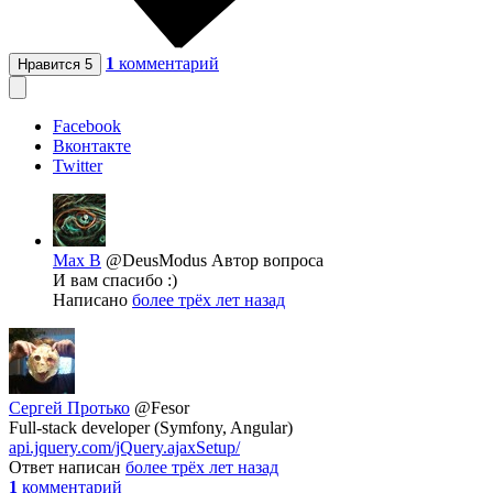
1
комментарий
Нравится
5
Facebook
Вконтакте
Twitter
Max B
@DeusModus
Автор вопроса
И вам спасибо :)
Написано
более трёх лет назад
Сергей Протько
@Fesor
Full-stack developer (Symfony, Angular)
api.jquery.com/jQuery.ajaxSetup/
Ответ написан
более трёх лет назад
1
комментарий