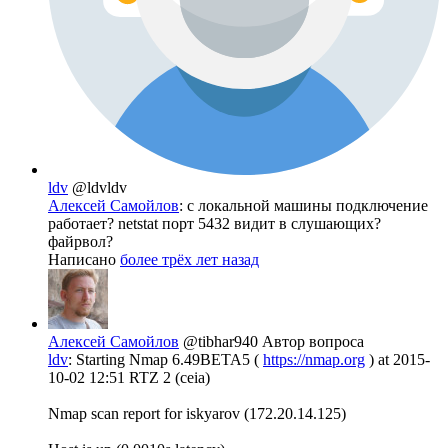
ldv
@ldvldv
Алексей Самойлов
: с локальной машины подключение
работает? netstat порт 5432 видит в слушающих?
файрвол?
Написано
более трёх лет назад
Алексей Самойлов
@tibhar940
Автор вопроса
ldv
: Starting Nmap 6.49BETA5 (
https://nmap.org
) at 2015-
10-02 12:51 RTZ 2 (ceia)
Nmap scan report for iskyarov (172.20.14.125)