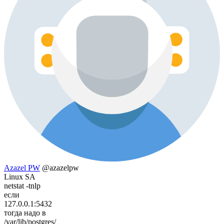
Azazel PW
@azazelpw
Linux SA
netstat -tnlp
если
127.0.0.1:5432
тогда надо в
/var/lib/postgres/