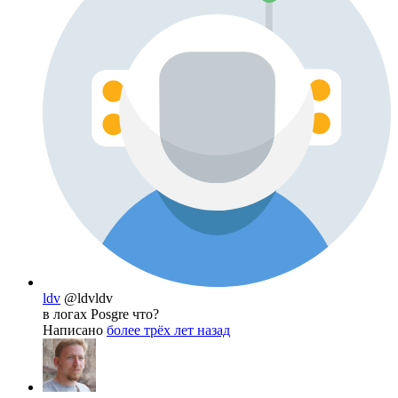
ldv
@ldvldv
в логах Posgre что?
Написано
более трёх лет назад