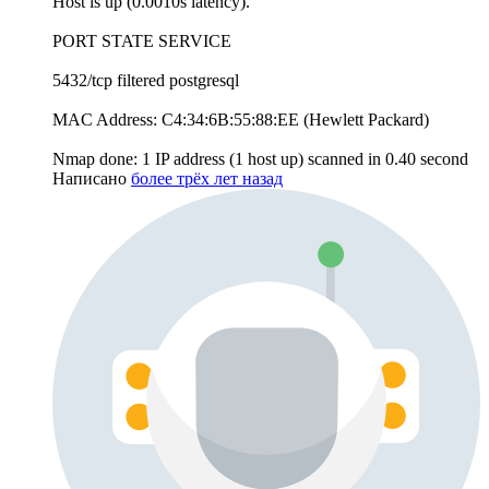
Host is up (0.0010s latency).
PORT STATE SERVICE
5432/tcp filtered postgresql
MAC Address: C4:34:6B:55:88:EE (Hewlett Packard)
Nmap done: 1 IP address (1 host up) scanned in 0.40 second
Написано
более трёх лет назад