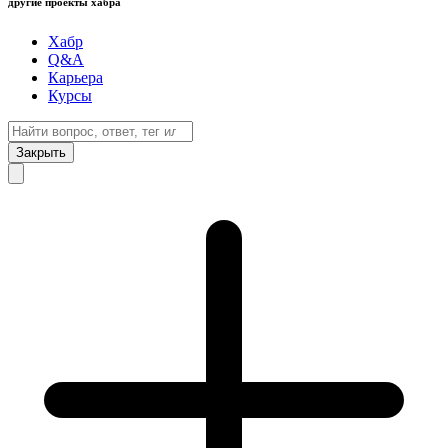
другие проекты хабра
Хабр
Q&A
Карьера
Курсы
Закрыть