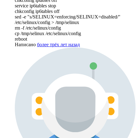
chkconfig iptables off
service ip6tables stop
chkconfig ip6tables off
sed -e "s/SELINUX=enforcing/SELINUX=disabled/"
/etc/selinux/config > /tmp/selinux
rm -f /etc/selinux/config
cp /tmp/selinux /etc/selinux/config
reboot
Написано
более трёх лет назад