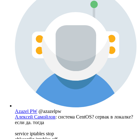
Azazel PW
@azazelpw
Алексей Самойлов
: система CentOS? сервак в локалке?
если да. тогда
service iptables stop