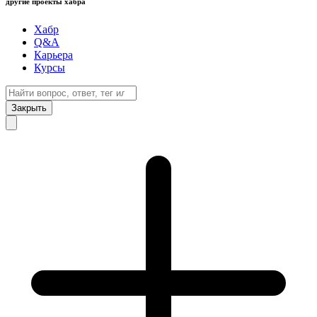
другие проекты хабра
Хабр
Q&A
Карьера
Курсы
Закрыть