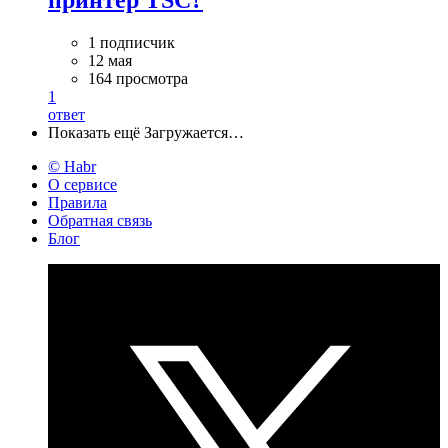
принтер TSC?
1 подписчик
12 мая
164 просмотра
1
ответ
Показать ещё
Загружается…
© Habr
О сервисе
Правила
Обратная связь
Блог