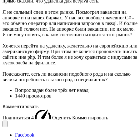
прямо сказали, что удаленка для net/java есть.
Я не сильный спец в этом рынке. Посмотрел вакансии на
апворке и на нашех биржах. У нас все вообще плачевно: C# -
это обычно оператор для написания запросов в mssql. И болше
вакансий толком нет. На апворке были вакансии, но их мало.
Я не могу понять, в каком состоянии находится этот рынок?
Хочется перейти на удаленку, желательно на европейскцю или
американскую фирму. При этом не хочется продолжать писать
сайтик ина php. И тем более я не хочу сражаться с индусами за
кусок злеба на фрилансе.
Подскажите, есть ли вакансии подобного рода и на сколько
велика потребность в такого рода специалистах?
Вопрос задан
более трёх лет назад
1440 просмотров
Комментировать
Подписаться
4
Оценить
Комментировать
Facebook