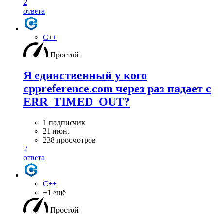
2
ответа
C++
Простой
Я единственный у кого
cppreference.com через раз падает с
ERR_TIMED_OUT?
1 подписчик
21 июн.
238 просмотров
2
ответа
C++
+1 ещё
Простой