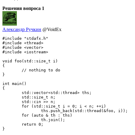
Решения вопроса
1
Александр Ручкин
@VoidEx
#include "stdafx.h"

#include <thread>

#include <vector>

#include <iostream>

void foo(std::size_t i)

{

	// nothing to do

}

int main()

{

	std::vector<std::thread> ths;

	std::size_t n;

	std::cin >> n;

	for (std::size_t i = 0; i < n; ++i)

		ths.push_back(std::thread(&foo, i));

	for (auto & th : ths)

		th.join();

	return 0;

}