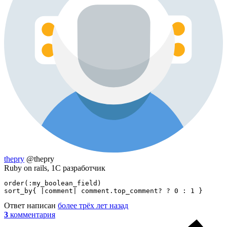
thepry
@thepry
Ruby on rails, 1С разработчик
order(:my_boolean_field)

sort_by{ |comment| comment.top_comment? ? 0 : 1 }
Ответ написан
более трёх лет назад
3
комментария