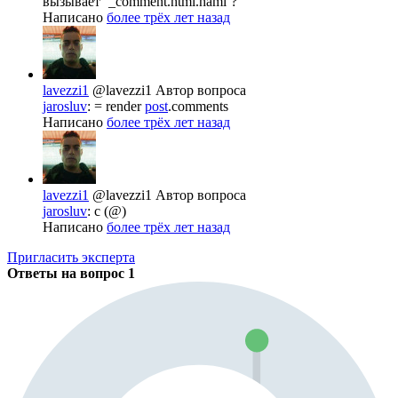
вызывает `_comment.html.haml`?
Написано
более трёх лет назад
lavezzi1
@lavezzi1
Автор вопроса
jarosluv
: = render
post
.comments
Написано
более трёх лет назад
lavezzi1
@lavezzi1
Автор вопроса
jarosluv
: c (@)
Написано
более трёх лет назад
Пригласить эксперта
Ответы на вопрос
1