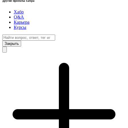
другие проекты хабра
Хабр
Q&A
Карьера
Курсы
Закрыть