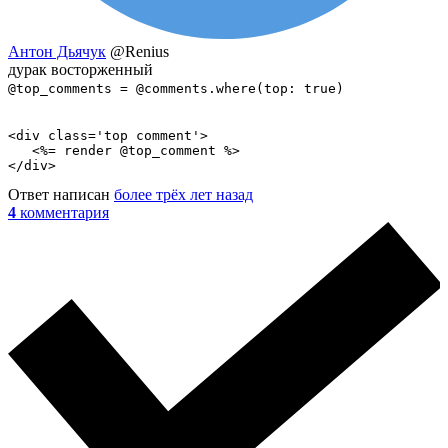
Антон Дьячук
@Renius
дурак восторженный
@top_comments = @comments.where(top: true)
<div class='top comment'>

   <%= render @top_comment %>

</div>
Ответ написан
более трёх лет назад
4
комментария