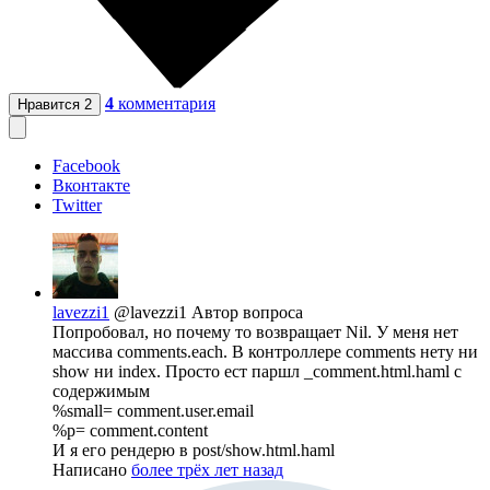
4
комментария
Нравится
2
Facebook
Вконтакте
Twitter
lavezzi1
@lavezzi1
Автор вопроса
Попробовал, но почему то возвращает Nil. У меня нет
массива comments.each. В контроллере comments нету ни
show ни index. Просто ест паршл _comment.html.haml с
содержимым
%small= comment.user.email
%p= comment.content
И я его рендерю в post/show.html.haml
Написано
более трёх лет назад