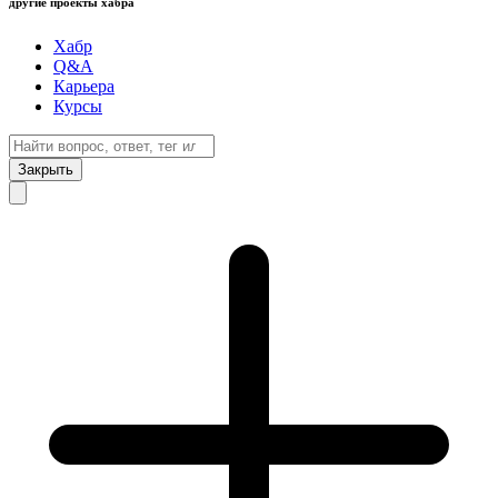
другие проекты хабра
Хабр
Q&A
Карьера
Курсы
Закрыть