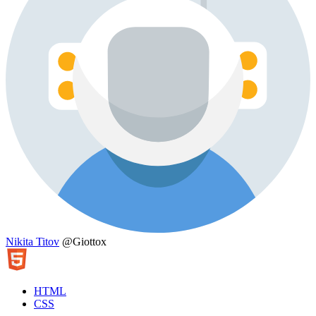
Nikita Titov
@Giottox
HTML
CSS