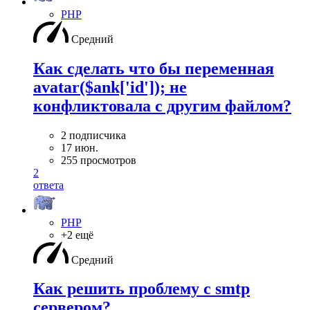
PHP
Средний
Как сделать что бы переменная
avatar($ank['id']); не
конфликтовала с другим файлом?
2 подписчика
17 июн.
255 просмотров
2
ответа
PHP
+2 ещё
Средний
Как решить проблему с smtp
сервером?