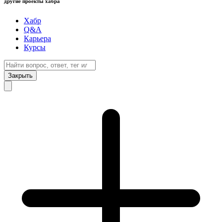
другие проекты хабра
Хабр
Q&A
Карьера
Курсы
Закрыть