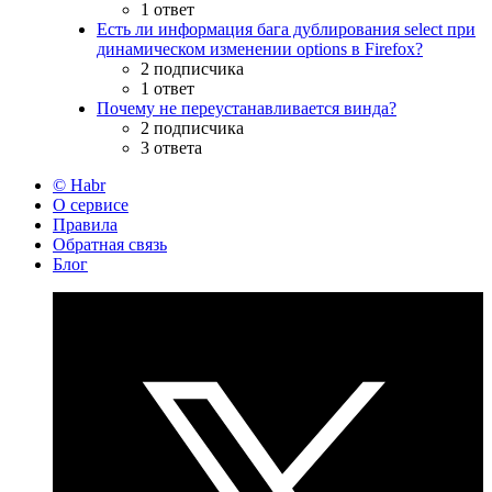
1 ответ
Есть ли информация бага дублирования select при
динамическом изменении options в Firefox?
2 подписчика
1 ответ
Почему не переустанавливается винда?
2 подписчика
3 ответа
© Habr
О сервисе
Правила
Обратная связь
Блог