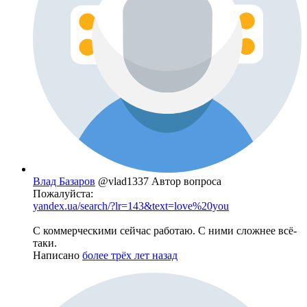
Влад Базаров
@vlad1337
Автор вопроса
Пожалуйста:
yandex.ua/search/?lr=143&text=love%20you
С коммерческими сейчас работаю. С ними сложнее всё-
таки.
Написано
более трёх лет назад