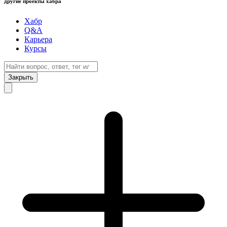
другие проекты хабра
Хабр
Q&A
Карьера
Курсы
Закрыть