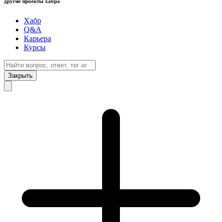
другие проекты хабра
Хабр
Q&A
Карьера
Курсы
Закрыть