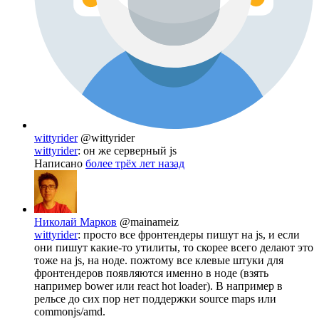
wittyrider
@wittyrider
wittyrider
: он же серверный js
Написано
более трёх лет назад
Николай Марков
@mainameiz
wittyrider
: просто все фронтендеры пишут на js, и если
они пишут какие-то утилиты, то скорее всего делают это
тоже на js, на ноде. пожтому все клевые штуки для
фронтендеров появляются именно в ноде (взять
например bower или react hot loader). B например в
рельсе до сих пор нет поддержки source maps или
commonjs/amd.