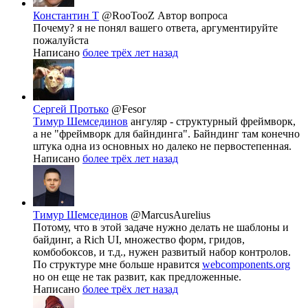
Константин Т
@RooTooZ
Автор вопроса
Почему? я не понял вашего ответа, аргументируйте
пожалуйста
Написано
более трёх лет назад
Сергей Протько
@Fesor
Тимур Шемсединов
ангуляр - структурный фреймворк,
а не "фреймворк для байндинга". Байндинг там конечно
штука одна из основных но далеко не первостепенная.
Написано
более трёх лет назад
Тимур Шемсединов
@MarcusAurelius
Потому, что в этой задаче нужно делать не шаблоны и
байдинг, а Rich UI, множество форм, гридов,
комбобоксов, и т.д., нужен развитый набор контролов.
По структуре мне больше нравится
webcomponents.org
но он еще не так развит, как предложенные.
Написано
более трёх лет назад