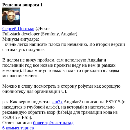
Решения вопроса
1
Сергей Протько
@Fesor
Full-stack developer (Symfony, Angular)
Минусы ангуляра:
- очень легко написать плохо по незнанию. Во второй версии
с этим чуть получше.
В целом не вижу проблем, сам использую Angular и
последний год все новые проекты веду на нем (в рамках
комании). Пока минус только в том что приходится людям
мышление менять.
Можно к слову посмотреть в сторону polymer как хорошую
библиотеку для организации UI.
p.s. Как верно подметил
sim3x
Angular2 написан на ES2015 (и
находится в глубокой альфе), на который я настоятельно
рекомендую обратить взор (babel.js для транляции кода из
ES2015 в ES5).
Ответ написан
более трёх лет назад
6
комментариев