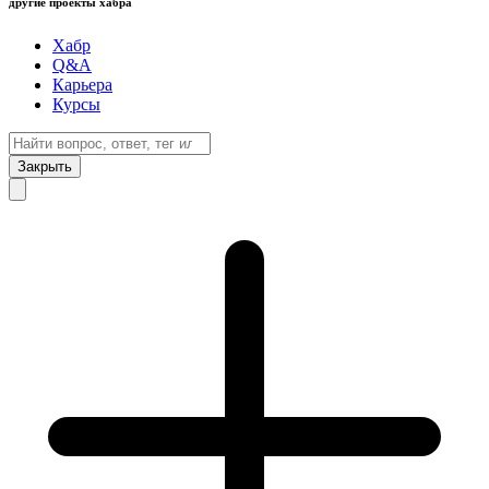
другие проекты хабра
Хабр
Q&A
Карьера
Курсы
Закрыть