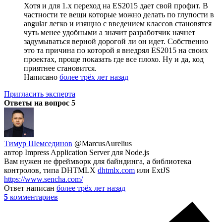
Хотя и для 1.x переход на ES2015 дает свой профит. В
частности те вещи которые можно делать по глупости в
angular легко и изящно с введением классов становятся
чуть менее удобными а значит разработчик начнет
задумываться верной дорогой ли он идет. Собственно
это та причина по которой я внедрял ES2015 на своих
проектах, проще показать где все плохо. Ну и да, код
приятнее становится.
Написано
более трёх лет назад
Пригласить эксперта
Ответы на вопрос
5
Тимур Шемсединов
@MarcusAurelius
автор Impress Application Server для Node.js
Вам нужен не фреймворк для байндинга, а библиотека
контролов, типа DHTMLX
dhtmlx.com
или ExtJS
https://www.sencha.com/
Ответ написан
более трёх лет назад
5
комментариев