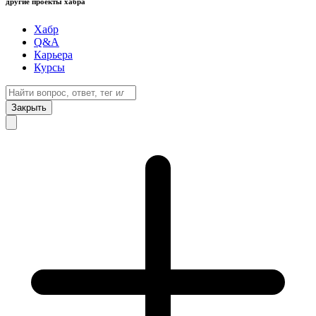
другие проекты хабра
Хабр
Q&A
Карьера
Курсы
Закрыть