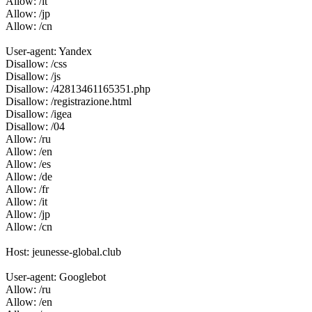
Allow: /it
Allow: /jp
Allow: /cn
User-agent: Yandex
Disallow: /css
Disallow: /js
Disallow: /42813461165351.php
Disallow: /registrazione.html
Disallow: /igea
Disallow: /04
Allow: /ru
Allow: /en
Allow: /es
Allow: /de
Allow: /fr
Allow: /it
Allow: /jp
Allow: /cn
Host: jeunesse-global.club
User-agent: Googlebot
Allow: /ru
Allow: /en