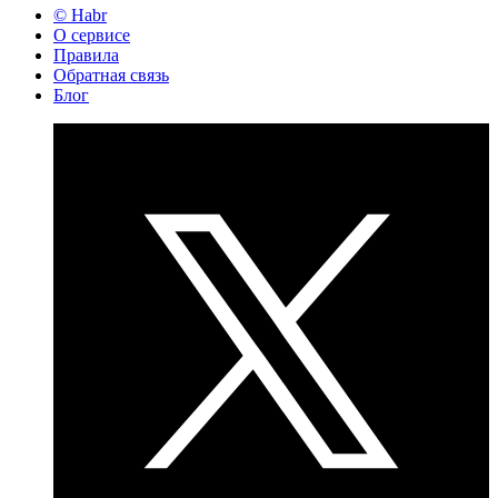
© Habr
О сервисе
Правила
Обратная связь
Блог