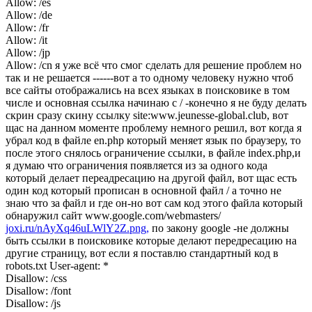
Allow: /es
Allow: /de
Allow: /fr
Allow: /it
Allow: /jp
Allow: /cn я уже всё что смог сделать для решение проблем но
так и не решается ------вот а то одному человеку нужно чтоб
все сайты отображались на всех языках в поисковике в том
числе и основная ссылка начинаю с / -конечно я не буду делать
скрин сразу скину ссылку site:www.jeunesse-global.club, вот
щас на данном моменте проблему немного решил, вот когда я
убрал код в файле en.php который меняет язык по браузеру, то
после этого снялось ограничение ссылки, в файле index.php,и
я думаю что ограничения появляется из за одного кода
который делает переадресацию на другой файл, вот щас есть
один код который прописан в основной файл / а точно не
знаю что за файл и где он-но вот сам код этого файла который
обнаружил сайт www.google.com/webmasters/
joxi.ru/nAyXq46uLWlY2Z.png,
по закону google -не должны
быть ссылки в поисковике которые делают передресацию на
другие страницу, вот если я поставлю стандартный код в
robots.txt User-agent: *
Disallow: /css
Disallow: /font
Disallow: /js