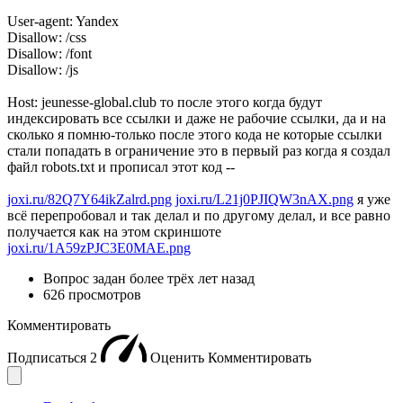
User-agent: Yandex
Disallow: /css
Disallow: /font
Disallow: /js
Host: jeunesse-global.club то после этого когда будут
индексировать все ссылки и даже не рабочие ссылки, да и на
сколько я помню-только после этого кода не которые ссылки
стали попадать в ограничение это в первый раз когда я создал
файл robots.txt и прописал этот код --
joxi.ru/82Q7Y64ikZalrd.png
joxi.ru/L21j0PJIQW3nAX.png
я уже
всё перепробовал и так делал и по другому делал, и все равно
получается как на этом скриншоте
joxi.ru/1A59zPJC3E0MAE.png
Вопрос задан
более трёх лет назад
626 просмотров
Комментировать
Подписаться
2
Оценить
Комментировать