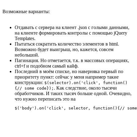
Возможные варианты:
Отдавать с сервера на клиент .json с голыми данными,
на клиенте формировать контролы с помощью jQuery
Templates.
Пытаться сократить количество элементов в html.
Возможно будет выигрыш, но, кажется, совсем
небольшой.
Пагинация. Но отметается, т.к. в массовых операциях,
ctrl+f и подобном самый кайф.
Последний в моём списке, но наверняка первый по
приоритету пункт: сейчас у меня например такие
конструкции:
$(selector).on('click', function()
. Как следствие, около тысячи
{// some code});
обработчиков. И таких тысяч больше одной. Очевидно,
что нужно переписать это на
$('body').on('click', selector, function(){// some