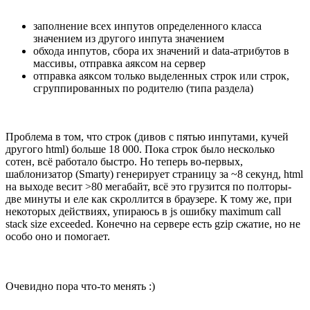
заполнение всех инпутов определенного класса
значением из другого инпута значением
обхода инпутов, сбора их значений и data-атрибутов в
массивы, отправка аяксом на сервер
отправка аяксом только выделенных строк или строк,
сгруппированных по родителю (типа раздела)
Проблема в том, что строк (дивов с пятью инпутами, кучей
другого html) больше 18 000. Пока строк было несколько
сотен, всё работало быстро. Но теперь во-первых,
шаблонизатор (Smarty) генерирует страницу за ~8 секунд, html
на выходе весит >80 мегабайт, всё это грузится по полторы-
две минуты и еле как скроллится в браузере. К тому же, при
некоторых действиях, упираюсь в js ошибку maximum call
stack size exceeded. Конечно на сервере есть gzip сжатие, но не
особо оно и помогает.
Очевидно пора что-то менять :)