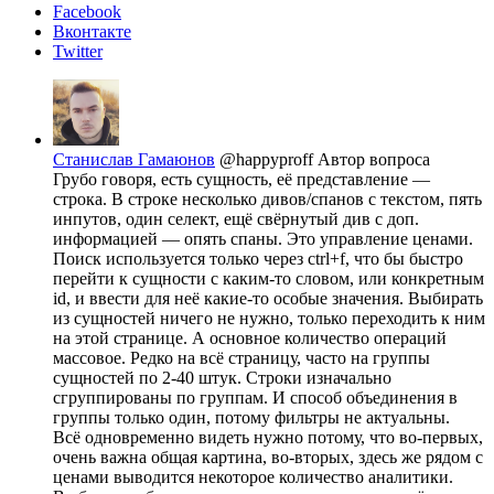
Facebook
Вконтакте
Twitter
Станислав Гамаюнов
@happyproff
Автор вопроса
Грубо говоря, есть сущность, её представление —
строка. В строке несколько дивов/спанов с текстом, пять
инпутов, один селект, ещё свёрнутый див с доп.
информацией — опять спаны. Это управление ценами.
Поиск используется только через ctrl+f, что бы быстро
перейти к сущности с каким-то словом, или конкретным
id, и ввести для неё какие-то особые значения. Выбирать
из сущностей ничего не нужно, только переходить к ним
на этой странице. А основное количество операций
массовое. Редко на всё страницу, часто на группы
сущностей по 2-40 штук. Строки изначально
сгруппированы по группам. И способ объединения в
группы только один, потому фильтры не актуальны.
Всё одновременно видеть нужно потому, что во-первых,
очень важна общая картина, во-вторых, здесь же рядом с
ценами выводится некоторое количество аналитики.