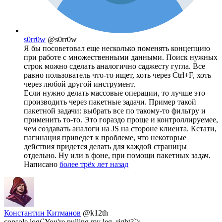
s0rr0w
@s0rr0w
Я бы посоветовал еще несколько поменять концепцию
при работе с множественными данными. Поиск нужных
строк можно сделать аналогично саджесту гугла. Все
равно пользователь что-то ищет, хоть через Ctrl+F, хоть
через любой другой инструмент.
Если нужно делать массовые операции, то лучше это
производить через пакетные задачи. Пример такой
пакетной задачи: выбрать все по такому-то фильтру и
применить то-то. Это гораздо проще и контроллируемее,
чем создавать аналоги на JS на стороне клиента. Кстати,
пагинация приведет к проблеме, что некоторые
действия придется делать для каждой страницы
отдельно. Ну или в фоне, при помощи пакетных задач.
Написано
более трёх лет назад
Константин Китманов
@k12th
console.log(`You're pulling my leg, right?`);