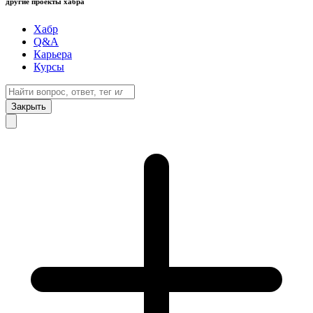
другие проекты хабра
Хабр
Q&A
Карьера
Курсы
Закрыть