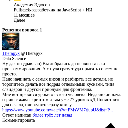
Академия Эдюсон
Fullstack-разработчик на JavaScript + ИИ
11 месяцев
Далее
Решения вопроса
1
Therapyx
@Therapyx
Data Science
Ну дак поздравляю) Вы добрались до первого языка
программирования. А с нуля сразу т уда прыгать совсем не
просто.
Надо начинать с самых низов и разбирать все детали, не
торопитесь делать все подряд отдельными кусками, типа
слайдеров и другой приблуды для фронтенда.
Мне вот нравятся уроки от этого человека. Недавно он начал
серию с жава скриптом и там уже 77 уроков хД Посмотрите
для начала, или купите сразу книгу.
https://www.youtube.com/watch?v=PMsVM7rjupU&list=P...
Ответ написан
более трёх лет назад
Комментировать