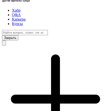
другие проекты хабра
Хабр
Q&A
Карьера
Курсы
Закрыть