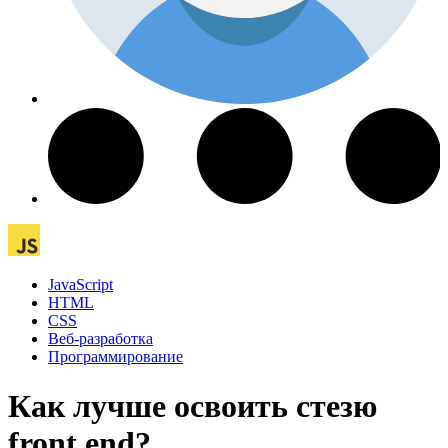
JavaScript
HTML
CSS
Веб-разработка
Программирование
Как лучше освоить стезю
front end?