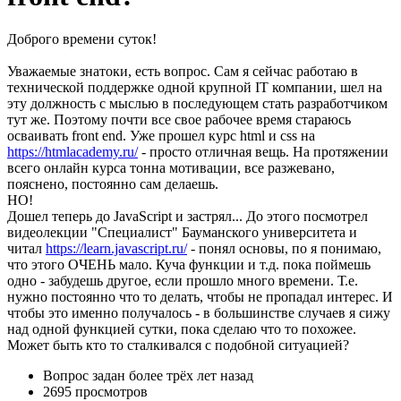
Доброго времени суток!
Уважаемые знатоки, есть вопрос. Сам я сейчас работаю в
технической поддержке одной крупной IT компании, шел на
эту должность с мыслью в последующем стать разработчиком
тут же. Поэтому почти все свое рабочее время стараюсь
осваивать front end. Уже прошел курс html и css на
https://htmlacademy.ru/
- просто отличная вещь. На протяжении
всего онлайн курса тонна мотивации, все разжевано,
пояснено, постоянно сам делаешь.
НО!
Дошел теперь до JavaScript и застрял... До этого посмотрел
видеолекции "Специалист" Бауманского университета и
читал
https://learn.javascript.ru/
- понял основы, по я понимаю,
что этого ОЧЕНЬ мало. Куча функции и т.д. пока поймешь
одно - забудешь другое, если прошло много времени. Т.е.
нужно постоянно что то делать, чтобы не пропадал интерес. И
чтобы это именно получалось - в большинстве случаев я сижу
над одной функцией сутки, пока сделаю что то похожее.
Может быть кто то сталкивался с подобной ситуацией?
Вопрос задан
более трёх лет назад
2695 просмотров