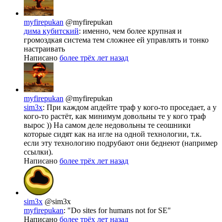
myfirepukan
@myfirepukan
дима кубитский
: именно, чем более крупная и
громоздкая система тем сложнее ей управлять и тонко
настраивать
Написано
более трёх лет назад
myfirepukan
@myfirepukan
sim3x
: При каждом апдейте траф у кого-то проседает, а у
кого-то растёт, как минимум довольны те у кого траф
вырос )) На самом деле недовольны те сеошники
которые сидят как на игле на одной технологии, т.к.
если эту технологию подрубают они беднеют (например
ссылки).
Написано
более трёх лет назад
sim3x
@sim3x
myfirepukan
: "Do sites for humans not for SE"
Написано
более трёх лет назад