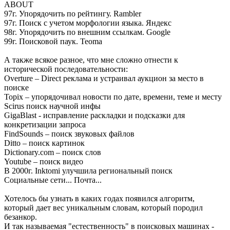
ABOUT
97г. Упорядочить по рейтингу. Rambler
97г. Поиск с учетом морфологии языка. Яндекс
98г. Упорядочить по внешним ссылкам. Google
99г. Поисковой паук. Teoma
А также всякое разное, что мне сложно отнести к
исторической последовательности:
Overture – Direct реклама и устраивал аукцион за место в
поиске
Topix – упорядочивал новости по дате, времени, теме и месту
Scirus поиск научной инфы
GigaBlast - исправление раскладки и подсказки для
конкретизации запроса
FindSounds – поиск звуковых файлов
Ditto – поиск картинок
Dictionary.com – поиск слов
Youtube – поиск видео
В 2000г. Inktomi улучшила региональный поиск
Социальные сети... Почта...
Хотелось бы узнать в каких годах появился алгоритм,
который дает вес уникальным словам, который породил
безанкор.
И так называемая "естественность" в поисковых машинах -