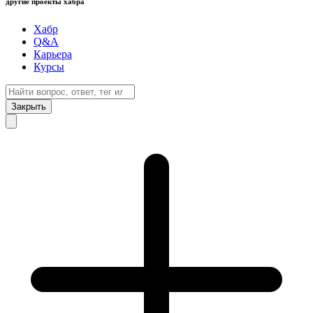
другие проекты хабра
Хабр
Q&A
Карьера
Курсы
Закрыть