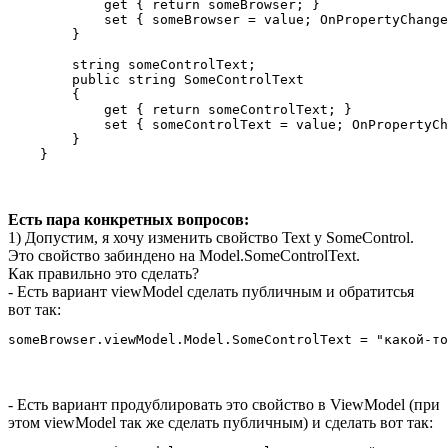
            get { return someBrowser; }

            set { someBrowser = value; OnPropertyChange
        }

        string someControlText;

        public string SomeControlText

        {

            get { return someControlText; }

            set { someControlText = value; OnPropertyCh
        }

    }
Есть пара конкретных вопросов:
1) Допустим, я хочу изменить свойство Text у SomeControl.
Это свойство забиндено на Model.SomeControlText.
Как правильно это сделать?
- Есть вариант viewModel сделать публичным и обратитсья
вот так:
someBrowser.viewModel.Model.SomeControlText = "какой-то
- Есть вариант продублировать это свойство в ViewModel (при
этом viewModel так же сделать публичным) и сделать вот так: