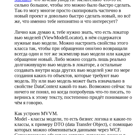
сильно большое, чтобы это можно было быстро сделать.
Так-то могу многое просто скопировать частично в
новый проект и довольно быстро сделать новый, но всё
же, что именно тебе непонятно и что интересует?
Лично как думаю я, тебе нужно знать, что есть локатор
вью моделей (ViewModelLocator), в нём содержатся
нужные вью модели. Можно настроить свойства этого
класса так, чтобы при обращении они/оно возвращали
всегда один и тот же экземпляр вью модели или каждое
обращение новый. Либо можно создать лишь реально
долгоживущую вью модель в локаторе, а остальные
создавать внутри кода других вью моделей уже по мере
создания каких-то объектов, которые требуют вью
модель. Ну или вью модель может быть изначально в
свойстве DataContext какой-то вью. Возможно сейчас ты
ничего не понял, но когда попробуешь что-то писать, то
вернись к этому тексту, постепенно придёт понимание о
чём я говорю.
Как устроен MVVM.
Model - классы модели, то есть бизнес логика и какие-то
классы, к примеру DTO (data Transfer Object), с помощью
которых можно обмениваться данными через WCF.