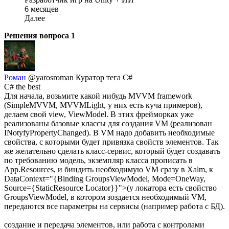
6 месяцев
Далее
Решения вопроса
1
Роман
@yarosroman
Куратор тега C#
C# the best
Для начала, возьмите какой нибудь MVVM framework
(SimpleMVVM, MVVMLight, у них есть куча примеров),
делаем свой view, ViewModel. В этих фрейморках уже
реализованы базовые классы для создания VM (реализован
INotyfyPropertyChanged). В VM надо добавить необходимые
свойства, с которыми будет привязка свойств элементов. Так
же желательно сделать класс-сервис, который будет создавать
по требованию модель, экземпляр класса прописать в
App.Resources, и биндить необходимую VM сразу в Xalm, к
DataContext="{Binding GroupsViewModel, Mode=OneWay,
Source={StaticResource Locator}}">(у локатора есть свойство
GroupsViewModel, в котором зоздается необходимый VM,
передаются все параметры на сервисы (например работа с БД).
создание и передача элементов, или работа с контролами