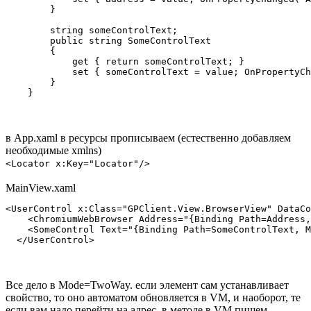
        }

        string someControlText;

        public string SomeControlText

        {

            get { return someControlText; }

            set { someControlText = value; OnPropertyCh
        }

    }
в App.xaml в ресурсы прописываем (естественно добавляем
необходимые xmlns)
<Locator x:Key="Locator"/>
MainView.xaml
<UserControl x:Class="GPClient.View.BrowserView" DataCo
    <ChromiumWebBrowser Address="{Binding Path=Address,
    <SomeControl Text="{Binding Path=SomeControlText, M
  </UserControl>
Все дело в Mode=TwoWay. если элемент сам устанавливает
свойство, то оно автоматом обновляется в VM, и наоборот, те
если вам надо перейти на адрес, в методе в VM пишем