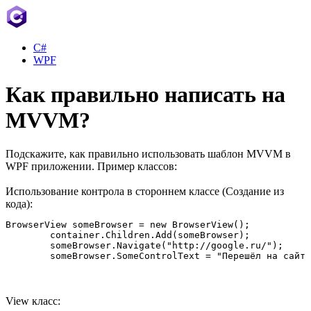
C#
WPF
Как правильно написать на
MVVM?
Подскажите, как правильно использовать шаблон MVVM в
WPF приложении. Пример классов:
Использование контрола в стороннем классе (Создание из
кода):
BrowserView someBrowser = new BrowserView();

	container.Children.Add(someBrowser);

	someBrowser.Navigate("http://google.ru/");

	someBrowser.SomeControlText = "Перешёл на сайт
View класс: