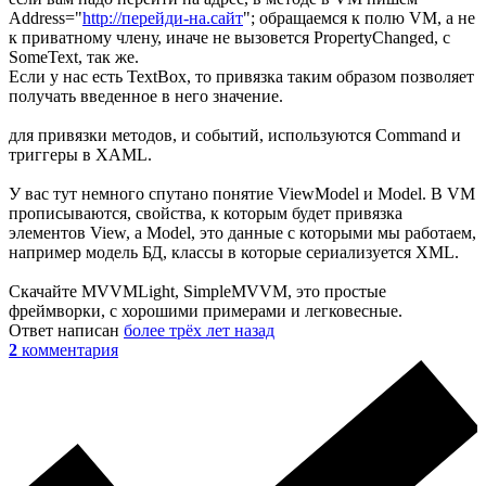
Address="
http://перейди-на.сайт
"; обращаемся к полю VM, а не
к приватному члену, иначе не вызовется PropertyChanged, с
SomeText, так же.
Если у нас есть TextBox, то привязка таким образом позволяет
получать введенное в него значение.
для привязки методов, и событий, используются Command и
триггеры в XAML.
У вас тут немного спутано понятие ViewModel и Model. В VM
прописываются, свойства, к которым будет привязка
элементов View, а Model, это данные с которыми мы работаем,
например модель БД, классы в которые сериализуется XML.
Скачайте MVVMLight, SimpleMVVM, это простые
фреймворки, с хорошими примерами и легковесные.
Ответ написан
более трёх лет назад
2
комментария