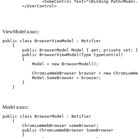
		<SomeControl Text="{Binding Path=Model.SomeControlText}" />

	</UserControl>
ViewModel класс:
public class BrowserViewModel : Notifier

    {

        public BrowserModel Model { get; private set; }

        public BrowserViewModel(Type typeControl)

        {

            Model = new BrowserModel();

            ChromiumWebBrowser browser = new ChromiumWe
            Model.SomeBrowser = browser;

        }

    }
Model класс:
public class BrowserModel : Notifier

    {

        ChromiumWebBrowser someBrowser;

        public ChromiumWebBrowser SomeBrowser

        {
