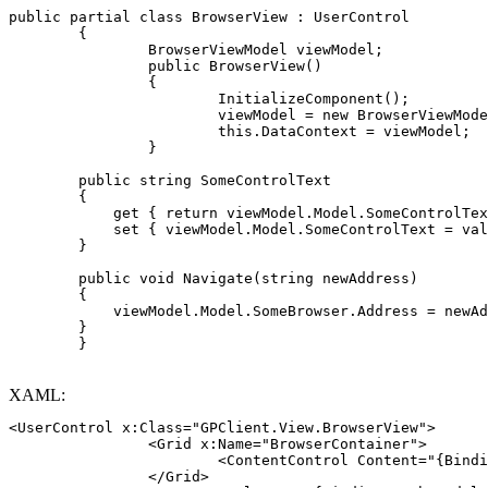
public partial class BrowserView : UserControl

	{

		BrowserViewModel viewModel;

		public BrowserView()

		{

			InitializeComponent();

			viewModel = new BrowserViewModel(this.GetType());

			this.DataContext = viewModel;

		}

        public string SomeControlText

        {

            get { return viewModel.Model.SomeControlTex
            set { viewModel.Model.SomeControlText = val
        }

        public void Navigate(string newAddress)

        {

            viewModel.Model.SomeBrowser.Address = newAd
        }

	}
XAML:
<UserControl x:Class="GPClient.View.BrowserView">

		<Grid x:Name="BrowserContainer">

			<ContentControl Content="{Binding Path=Model.SomeBrowser}"></ContentControl>

		</Grid>
