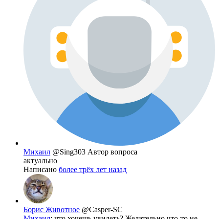
Михаил
@Sing303
Автор вопроса
актуально
Написано
более трёх лет назад
Борис Животное
@Casper-SC
Михаил
: что хочешь увидеть? Желательно что-то не