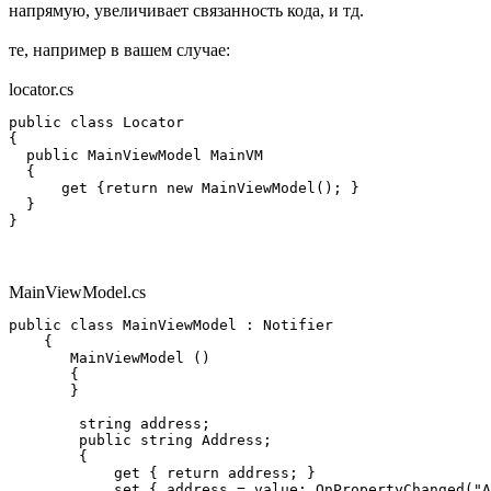
напрямую, увеличивает связанность кода, и тд.
те, например в вашем случае:
locator.cs
public class Locator

{

  public MainViewModel MainVM 

  {

      get {return new MainViewModel(); }

  }

}
MainViewModel.cs
public class MainViewModel : Notifier

    {

       MainViewModel ()

       {

       }

        string address;

        public string Address;

        {

            get { return address; }

            set { address = value; OnPropertyChanged("A