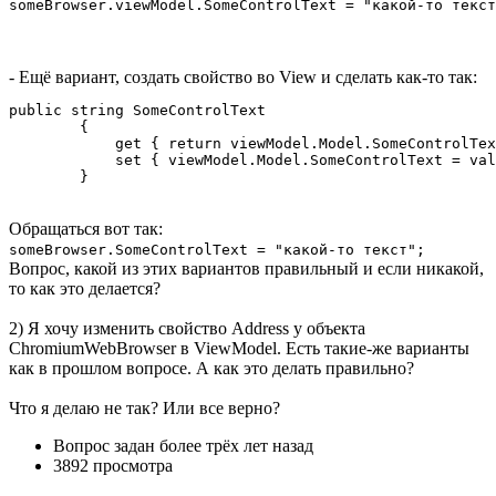
someBrowser.viewModel.SomeControlText = "какой-то текст
- Ещё вариант, создать свойство во View и сделать как-то так:
public string SomeControlText

        {

            get { return viewModel.Model.SomeControlTex
            set { viewModel.Model.SomeControlText = val
        }
Обращаться вот так:
someBrowser.SomeControlText = "какой-то текст";
Вопрос, какой из этих вариантов правильный и если никакой,
то как это делается?
2) Я хочу изменить свойство Address у объекта
ChromiumWebBrowser в ViewModel. Есть такие-же варианты
как в прошлом вопросе. А как это делать правильно?
Что я делаю не так? Или все верно?
Вопрос задан
более трёх лет назад
3892 просмотра