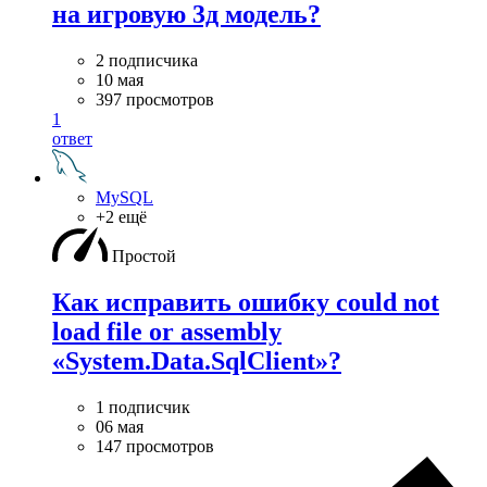
на игровую 3д модель?
2 подписчика
10 мая
397 просмотров
1
ответ
MySQL
+2 ещё
Простой
Как исправить ошибку could not
load file or assembly
«System.Data.SqlClient»?
1 подписчик
06 мая
147 просмотров