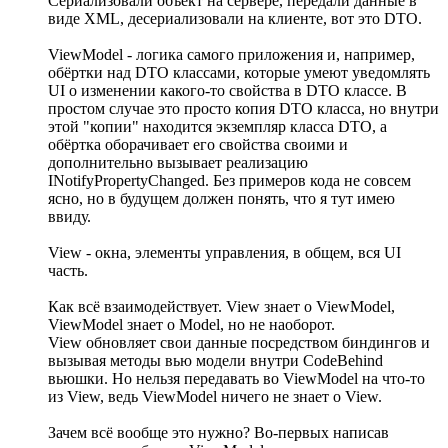
Сериализовали объект на сервере, передали данные в
виде XML, десериализовали на клиенте, вот это DTO.
ViewModel - логика самого приложения и, например,
обёртки над DTO классами, которые умеют уведомлять
UI о изменении какого-то свойства в DTO классе. В
простом случае это просто копия DTO класса, но внутри
этой "копии" находится экземпляр класса DTO, а
обёртка оборачивает его свойства своими и
дополнительно вызывает реализацию
INotifyPropertyChanged. Без примеров кода не совсем
ясно, но в будущем должен понять, что я тут имею
ввиду.
View - окна, элементы управления, в общем, вся UI
часть.
Как всё взаимодействует. View знает о ViewModel,
ViewModel знает о Model, но не наоборот.
View обновляет свои данные посредством биндингов и
вызывая методы вью модели внутри CodeBehind
вьюшки. Но нельзя передавать во ViewModel на что-то
из View, ведь ViewModel ничего не знает о View.
Зачем всё вообще это нужно? Во-первых написав