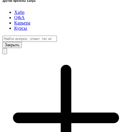
другие проекты хабра
Хабр
Q&A
Карьера
Курсы
Закрыть