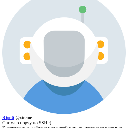
Юрий
@xtreme
Снимаю порчу по SSH :)
К сожалению, дебиана под рукой нет, но, насколько я помню,