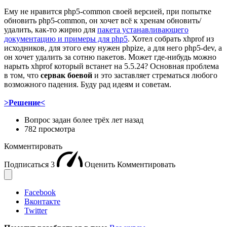
Ему не нравится php5-common своей версией, при попытке
обновить php5-common, он хочет всё к хренам обновить/
удалить, как-то жирно для
пакета устанавливающего
документацию и примеры для php5
. Хотел собрать xhprof из
исходников, для этого ему нужен phpize, а для него php5-dev, а
он хочет удалить за сотню пакетов. Может где-нибудь можно
нарыть xhprof который встанет на 5.5.24? Основная проблема
в том, что
сервак боевой
и это заставляет стрематься любого
возможного падения. Буду рад идеям и советам.
>Решение<
Вопрос задан
более трёх лет назад
782 просмотра
Комментировать
Подписаться
3
Оценить
Комментировать
Facebook
Вконтакте
Twitter