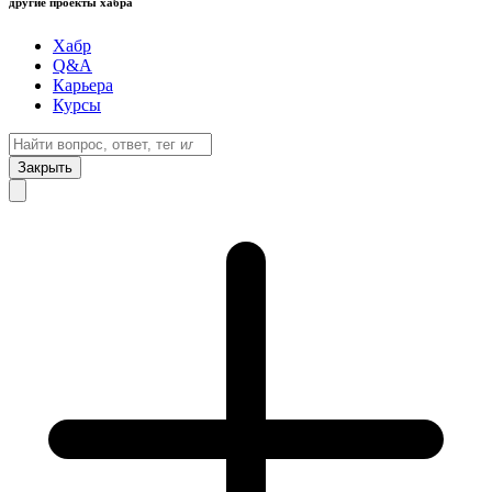
другие проекты хабра
Хабр
Q&A
Карьера
Курсы
Закрыть