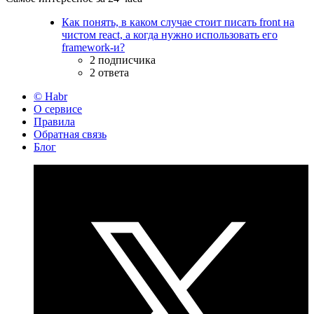
Как понять, в каком случае стоит писать front на
чистом react, а когда нужно использовать его
framework-и?
2 подписчика
2 ответа
© Habr
О сервисе
Правила
Обратная связь
Блог