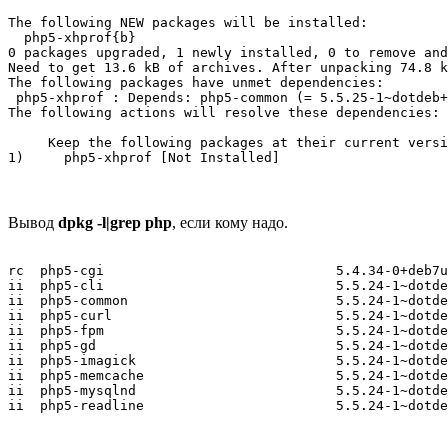
The following NEW packages will be installed:

  php5-xhprof{b}

0 packages upgraded, 1 newly installed, 0 to remove and
Need to get 13.6 kB of archives. After unpacking 74.8 k
The following packages have unmet dependencies:

 php5-xhprof : Depends: php5-common (= 5.5.25-1~dotdeb+
The following actions will resolve these dependencies:

     Keep the following packages at their current versi
1)     php5-xhprof [Not Installed]
Вывод
dpkg -l|grep php
, если кому надо.
rc  php5-cgi                             5.4.34-0+deb7u
ii  php5-cli                             5.5.24-1~dotde
ii  php5-common                          5.5.24-1~dotde
ii  php5-curl                            5.5.24-1~dotde
ii  php5-fpm                             5.5.24-1~dotde
ii  php5-gd                              5.5.24-1~dotde
ii  php5-imagick                         5.5.24-1~dotde
ii  php5-memcache                        5.5.24-1~dotde
ii  php5-mysqlnd                         5.5.24-1~dotde
ii  php5-readline                        5.5.24-1~dotde