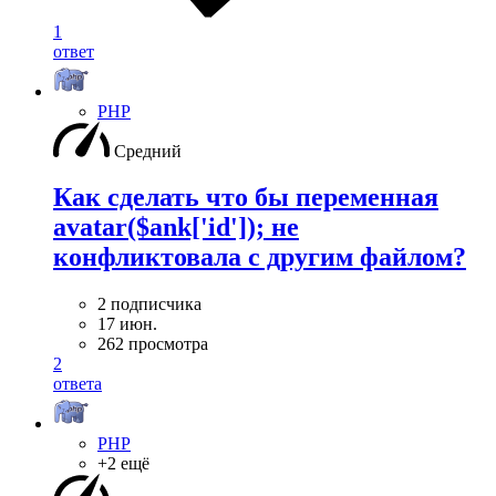
1
ответ
PHP
Средний
Как сделать что бы переменная
avatar($ank['id']); не
конфликтовала с другим файлом?
2 подписчика
17 июн.
262 просмотра
2
ответа
PHP
+2 ещё