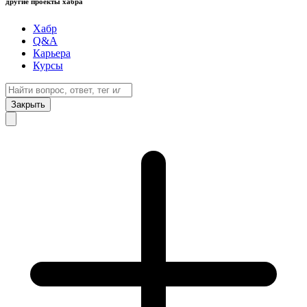
другие проекты хабра
Хабр
Q&A
Карьера
Курсы
Закрыть