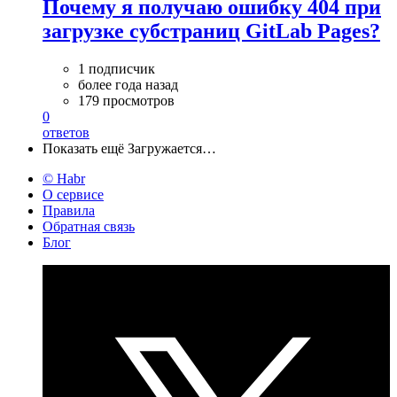
Почему я получаю ошибку 404 при
загрузке субстраниц GitLab Pages?
1 подписчик
более года назад
179 просмотров
0
ответов
Показать ещё
Загружается…
© Habr
О сервисе
Правила
Обратная связь
Блог