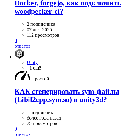
Docker, forgejo, как подключить
woodpecker-ci?
2 подписчика
07 дек. 2025
112 просмотров
0
ответов
Unity
+1 ещё
Простой
КАК сгенерировать sym-файлы
(Libil2cpp.sym.so) в unity3d?
1 подписчик
более года назад
75 просмотров
0
ответов