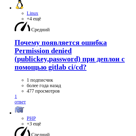
Linux
+4 ещё
Средний
Почему появляется ошибка
Permission denied
(publickey,password) при деплои с
помощью gitlab ci/cd?
1 подписчик
более года назад
477 просмотров
1
ответ
PHP
+3 ещё
Средний