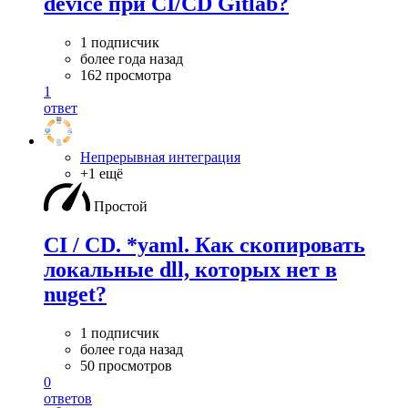
device при CI/CD Gitlab?
1 подписчик
более года назад
162 просмотра
1
ответ
Непрерывная интеграция
+1 ещё
Простой
CI / CD. *yaml. Как скопировать
локальные dll, которых нет в
nuget?
1 подписчик
более года назад
50 просмотров
0
ответов