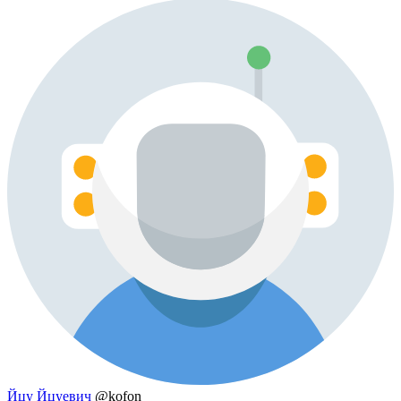
Йцу Йцуевич
@kofon