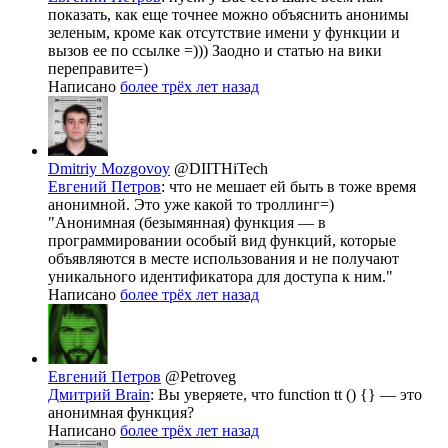
показать, как еще точнее можно объяснить анонимы
зеленым, кроме как отсутствие имени у функции и
вызов ее по ссылке =))) Заодно и статью на вики
переправите=)
Написано
более трёх лет назад
Dmitriy Mozgovoy
@DIITHiTech
Евгений Петров
: что не мешает ей быть в тоже время
анонимной. Это уже какой то троллинг=)
"Анонимная (безымянная) функция — в
программировании особый вид функций, которые
объявляются в месте использования и не получают
уникального идентификатора для доступа к ним."
Написано
более трёх лет назад
Евгений Петров
@Petroveg
Дмитрий Brain
: Вы уверяете, что function tt () {} — это
анонимная функция?
Написано
более трёх лет назад