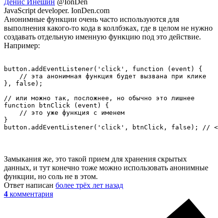
Денис Инешин
@IonDen
JavaScript developer. IonDen.com
Анонимные функции очень часто используются для
выполнения какого-то кода в коллбэках, где в целом не нужно
создавать отдельную именную функцию под это действие.
Например:
button.addEventListener('click', function (event) {

    // эта анонимная функция будет вызвана при клике

}, false);

// или можно так, посложнее, но обычно это лишнее

function btnClick (event) {

    // это уже функция с именем

}

button.addEventListener('click', btnClick, false); // <
Замыкания же, это такой прием для хранения скрытых
данных, и тут конечно тоже можно использовать анонимные
функции, но соль не в этом.
Ответ написан
более трёх лет назад
4
комментария