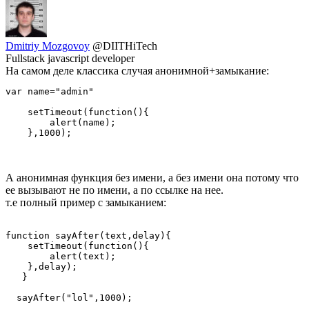
Dmitriy Mozgovoy
@DIITHiTech
Fullstack javascript developer
На самом деле классика случая анонимной+замыкание:
var name="admin"

    setTimeout(function(){

        alert(name);

    },1000);
А анонимная функция без имени, а без имени она потому что
ее вызывают не по имени, а по ссылке на нее.
т.е полный пример с замыканием:
function sayAfter(text,delay){  

    setTimeout(function(){

        alert(text);

    },delay);

   }

  sayAfter("lol",1000);