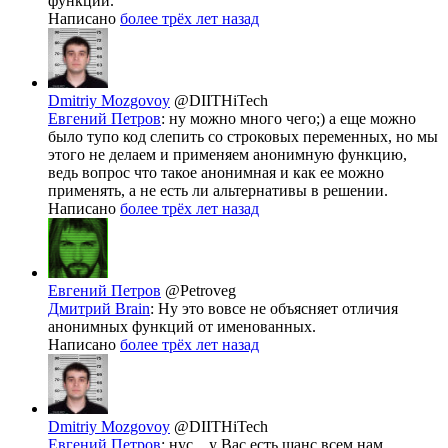
функции.
Написано
более трёх лет назад
Dmitriy Mozgovoy
@DIITHiTech
Евгений Петров
: ну можно много чего;) а еще можно
было тупо код слепить со строковых переменных, но мы
этого не делаем и применяем анонимную функцию,
ведь вопрос что такое анонимная и как ее можно
применять, а не есть ли альтернативы в решении.
Написано
более трёх лет назад
Евгений Петров
@Petroveg
Дмитрий Brain
: Ну это вовсе не объясняет отличия
анонимных функций от именованных.
Написано
более трёх лет назад
Dmitriy Mozgovoy
@DIITHiTech
Евгений Петров
: нус... у Вас есть шанс всем нам