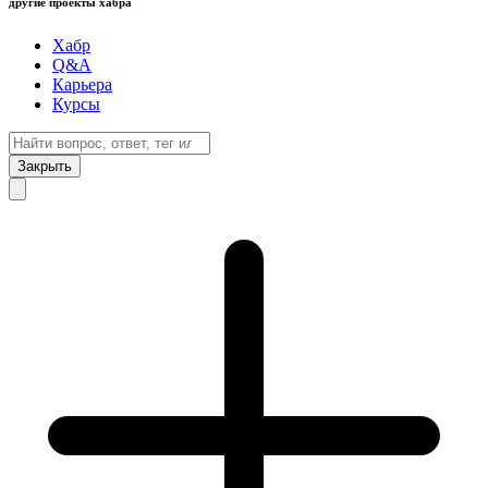
другие проекты хабра
Хабр
Q&A
Карьера
Курсы
Закрыть