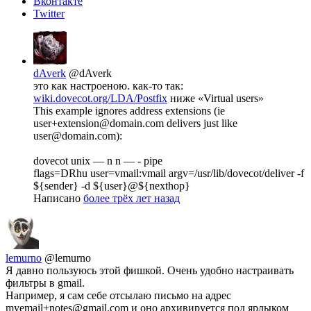
Вконтакте
Twitter
dAverk
@dAverk
это как настроеною. как-то так:
wiki.dovecot.org/LDA/Postfix
ниже «Virtual users»
This example ignores address extensions (ie
user+extension@domain.com delivers just like
user@domain.com):
dovecot unix — n n — - pipe
flags=DRhu user=vmail:vmail argv=/usr/lib/dovecot/deliver -f
${sender} -d ${user}@${nexthop}
Написано
более трёх лет назад
lemurno
@lemurno
Я давно пользуюсь этой фишкой. Очень удобно настраивать
фильтры в gmail.
Например, я сам себе отсылаю письмо на адрес
myemail+notes@gmail.com и оно архивируется под ярлыком