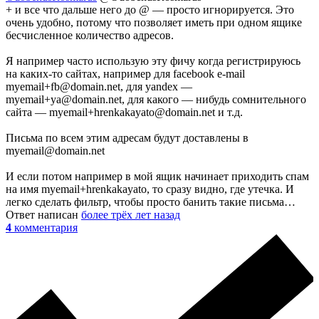
+ и все что дальше него до @ — просто игнорируется. Это
очень удобно, потому что позволяет иметь при одном ящике
бесчисленное количество адресов.
Я например часто использую эту фичу когда регистрируюсь
на каких-то сайтах, например для facebook e-mail
myemail+fb@domain.net, для yandex —
myemail+ya@domain.net, для какого — нибудь сомнительного
сайта — myemail+hrenkakayato@domain.net и т.д.
Письма по всем этим адресам будут доставлены в
myemail@domain.net
И если потом например в мой ящик начинает приходить спам
на имя myemail+hrenkakayato, то сразу видно, где утечка. И
легко сделать фильтр, чтобы просто банить такие письма…
Ответ написан
более трёх лет назад
4
комментария