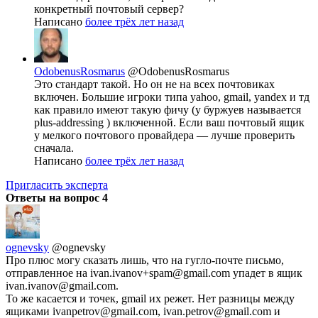
конкретный почтовый сервер?
Написано
более трёх лет назад
OdobenusRosmarus
@OdobenusRosmarus
Это стандарт такой. Но он не на всех почтовиках
включен. Большие игроки типа yahoo, gmail, yandex и тд
как правило имеют такую фичу (у буржуев называется
plus-addressing ) включенной. Если ваш почтовый ящик
у мелкого почтового провайдера — лучше проверить
сначала.
Написано
более трёх лет назад
Пригласить эксперта
Ответы на вопрос
4
ognevsky
@ognevsky
Про плюс могу сказать лишь, что на гугло-почте письмо,
отправленное на ivan.ivanov+spam@gmail.com упадет в ящик
ivan.ivanov@gmail.com.
То же касается и точек, gmail их режет. Нет разницы между
ящиками ivanpetrov@gmail.com, ivan.petrov@gmail.com и