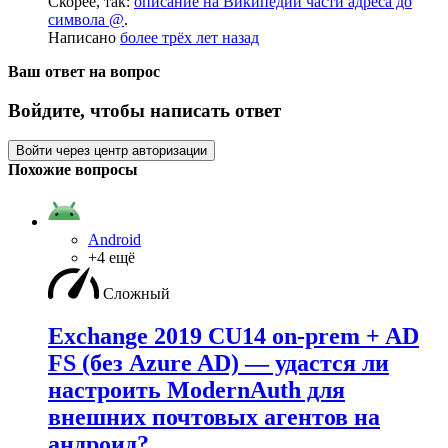
Скорее, так:
описание на Википедии части адреса до
символа @
.
Написано
более трёх лет назад
Ваш ответ на вопрос
Войдите, чтобы написать ответ
Войти через центр авторизации
Похожие вопросы
Android
+4 ещё
Сложный
Exchange 2019 CU14 on-prem + AD
FS (без Azure AD) — удаcтся ли
настроить ModernAuth для
внешних почтовых агентов на
андроид?