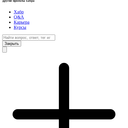
другие проекты хабра
Хабр
Q&A
Карьера
Курсы
Закрыть