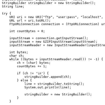
StringBuilder stringBuilder = new StringBuilder();

String line;

try {

    URI uri = new URI("ftp", "user:pass", "localhost", 
    URL url = uri.toURL();

    FtpURLConnection connection = (FtpURLConnection) ur
    int countBytes = 0;

    inputStream = connection.getInputStream();

    inputStream = new GZIPInputStream(inputStream);

    inputStreamReader = new InputStreamReader(inputStre
    int bytes;

    char ch;

    while ((bytes = inputStreamReader.read()) != -1) {

        ch = (char) bytes;

        countBytes += 1;

        if (ch != '\n') {

            stringBuilder.append(ch);

        } else {

            line = stringBuilder.toString();

            System.out.println(line);

            stringBuilder = new StringBuilder();

        }

    }
