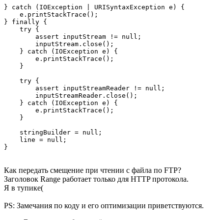
} catch (IOException | URISyntaxException e) {

    e.printStackTrace();

} finally {

    try {

        assert inputStream != null;

        inputStream.close();

    } catch (IOException e) {

        e.printStackTrace();

    }

    try {

        assert inputStreamReader != null;

        inputStreamReader.close();

    } catch (IOException e) {

        e.printStackTrace();

    }

    stringBuilder = null;

    line = null;

}
Как передать смещение при чтении с файла по FTP?
Заголовок Range работает только для HTTP протокола.
Я в тупике(
PS: Замечания по коду и его оптимизации приветствуются.