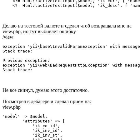
    <?= Html::activeTextInput($model, 'ik_cur', [ 'name
    <?= Html::activeTextInput($model, 'ik_desc', [ 'nam
Делаю на тестовой валюте и сделал чтоб возвращала мне на
view.php, но тут выбивает ошибку
/view
exception 'yii\base\InvalidParamException' with message
Stack trace:

Previous exception:

exception 'yii\web\BadRequestHttpException' with messag
Stack trace:
Не все скинул, думаю этого достаточно.
Посмотрел в дебагере и сделал прием на:
view.php
'model' => $model,

        'attributes' => [

            'ik_co_id',

            'ik_inv_id',

            'ik_inv_st',

            'ik_inv_crt',
