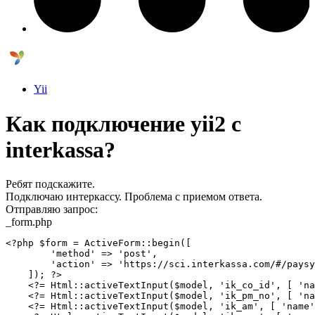
Yii
Как подключение yii2 с
interkassa?
Ребят подскажите.
Подключаю интеркассу. Проблема с приемом ответа.
Отправляю запрос:
_form.php
<?php $form = ActiveForm::begin([

        'method' => 'post',

        'action' => 'https://sci.interkassa.com/#/paysy
    ]); ?>

    <?= Html::activeTextInput($model, 'ik_co_id', [ 'na
    <?= Html::activeTextInput($model, 'ik_pm_no', [ 'na
    <?= Html::activeTextInput($model, 'ik_am', [ 'name'