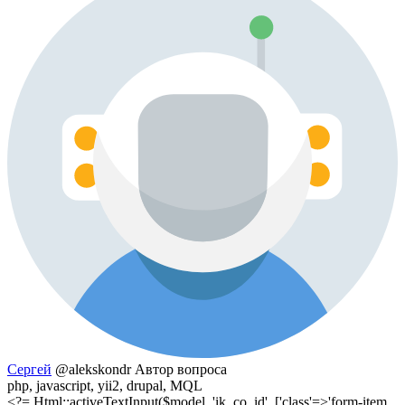
Сергей
@alekskondr
Автор вопроса
php, javascript, yii2, drupal, MQL
<?= Html::activeTextInput($model, 'ik_co_id', ['class'=>'form-item