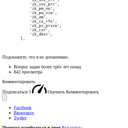
            'ik_inv_prc',

            'ik_pm_no',

            'ik_pw_via',

            'ik_am',

            'ik_co_rfn',

            'ik_ps_price',

            'ik_cur',

            'ik_desc',

        ],
Подскажите, что я не допанимаю.
Вопрос задан
более трёх лет назад
842 просмотра
Комментировать
Подписаться
3
Оценить
Комментировать
Facebook
Вконтакте
Twitter
Помогут разобраться в теме
Все курсы