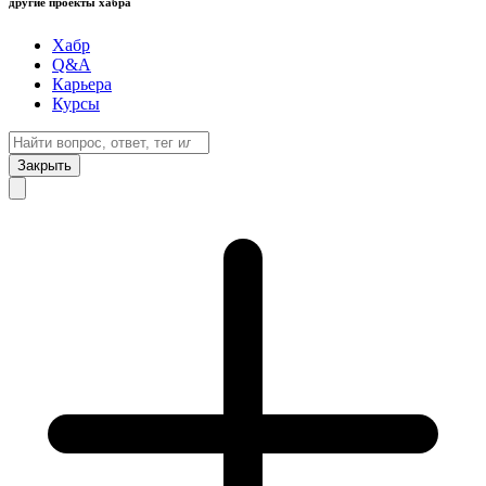
другие проекты хабра
Хабр
Q&A
Карьера
Курсы
Закрыть