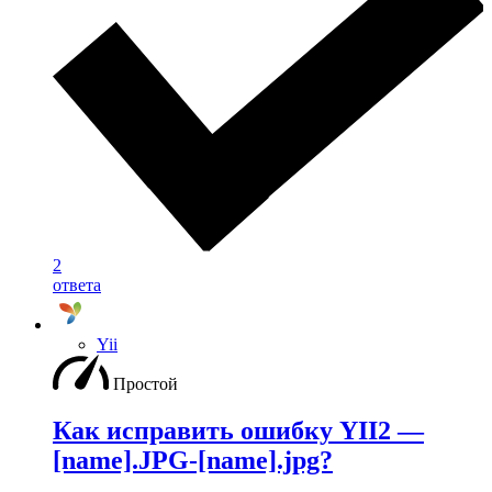
2
ответа
Yii
Простой
Как исправить ошибку YII2 —
[name].JPG-[name].jpg?