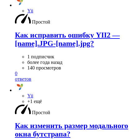
Yii
Простой
Как исправить ошибку YII2 —
[name].JPG-[name].jpg?
1 подписчик
более года назад
140 просмотров
0
ответов
Yii
+1 ещё
Простой
Как изменить размер модального
окна бутстрапа?