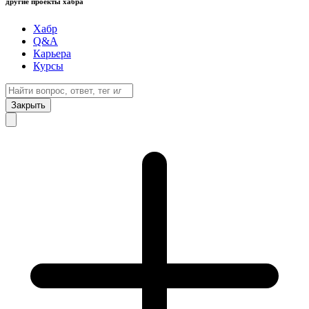
другие проекты хабра
Хабр
Q&A
Карьера
Курсы
Закрыть