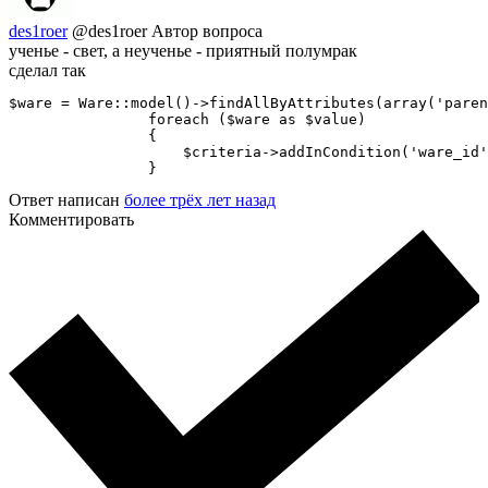
des1roer
@des1roer
Автор вопроса
ученье - свет, а неученье - приятный полумрак
сделал так
$ware = Ware::model()->findAllByAttributes(array('paren
                foreach ($ware as $value)

                {

                    $criteria->addInCondition('ware_id'
                }
Ответ написан
более трёх лет назад
Комментировать