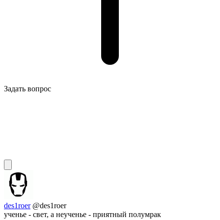
Задать вопрос
des1roer
@des1roer
ученье - свет, а неученье - приятный полумрак