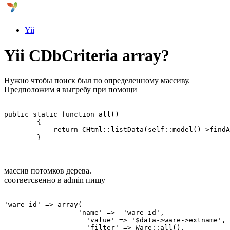
Yii
Yii CDbCriteria array?
Нужно чтобы поиск был по определенному массиву.
Предположим я выгребу при помощи
public static function all()

        {

            return CHtml::listData(self::model()->findA
        }
массив потомков дерева.
соответсвенно в admin пишу
'ware_id' => array(

                  'name' =>  'ware_id',

                    'value' => '$data->ware->extname',

                    'filter' => Ware::all(),
