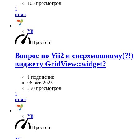
165 просмотров
1
ответ
Yii
Простой
Вопрос по Yii2 и сверхмощному(?!)
виджету GridView::widget?
1 подписчик
06 окт. 2025
250 просмотров
1
ответ
Yii
Простой