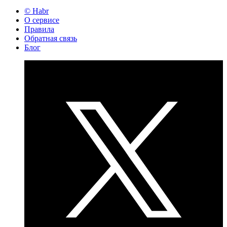
© Habr
О сервисе
Правила
Обратная связь
Блог