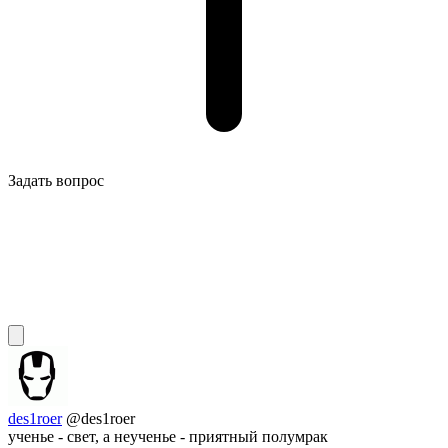
Задать вопрос
des1roer
@des1roer
ученье - свет, а неученье - приятный полумрак