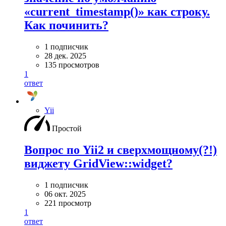
«current_timestamp()» как строку.
Как починить?
1 подписчик
28 дек. 2025
135 просмотров
1
ответ
Yii
Простой
Вопрос по Yii2 и сверхмощному(?!)
виджету GridView::widget?
1 подписчик
06 окт. 2025
221 просмотр
1
ответ