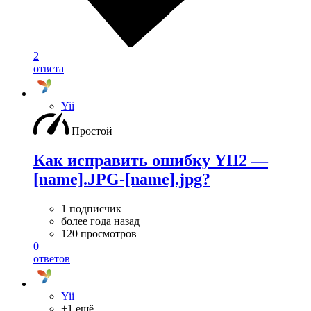
2
ответа
Yii
Простой
Как исправить ошибку YII2 —
[name].JPG-[name].jpg?
1 подписчик
более года назад
120 просмотров
0
ответов
Yii
+1 ещё