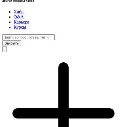
другие проекты хабра
Хабр
Q&A
Карьера
Курсы
Закрыть