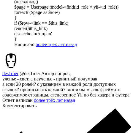
(псевдокод)
$page = Userpage::model->find(id_role = yii->id_role))
foreach ($page as $row)
{
if ($row->link == $this_link)
render($this_link)
else echo 'нет прав'
}
Написано
более трёх лет назад
des1roer
@des1roer
Автор вопроса
ученье - свет, а неученье - приятный полумрак
а если 20 ролей? с указанием в каждой роли доступных
ссылок? прописывать каждой? возникла мысль фреймить
содержимое страницы, сгенеренное Yii но без хэдера и футера
Ответ написан
более трёх лет назад
Комментировать