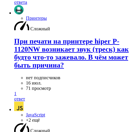
ответа
Принтеры
Сложный
При печати на принтере hiper P-
1120NW возникает звук (треск) как
будто что-то зажевало. В чём может
быть причина?
нет подписчиков
16 июл.
71 просмотр
1
ответ
JavaScript
+2 ещё
Сложный