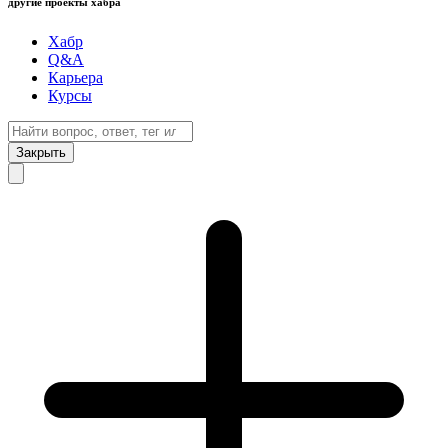
другие проекты хабра
Хабр
Q&A
Карьера
Курсы
Закрыть